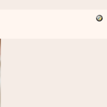
kannst, wenn es am meisten
den).