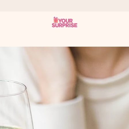
tzschnell – damit du es genau zum richtigen Zeitpunkt überreichen 
i Google Reviews (Gesamtergebnis aller Länder, in die wir versen