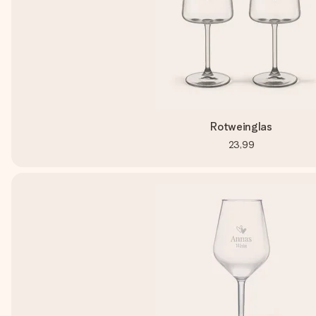
Rotweinglas
23,99