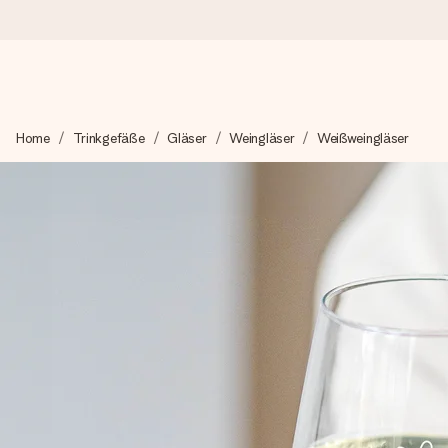
Heute bestellt, in 1 Werktag verschickt
Home
Trinkgefäße
Gläser
Weingläser
Weißweingläser
Wir bereiten dein Geschenk sorgfältig vor und schicken es bli
zählt.
4,8 (basierend auf +15.000 Bewertungen)
Unsere Geschenke begeistern. Kunden bewerten uns mit 4,8 be
+49 39292 929695
Montag - Freitag : 8:30 - 17:00 Uhr
Samstag - Sonntag : 8:30 - 13:00 Uhr