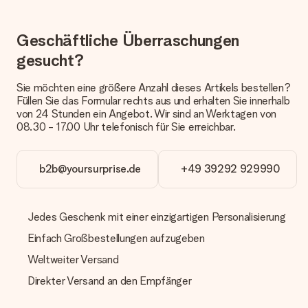
erfolgt.
Geschäftliche Überraschungen
Welche Lieferoptionen stehen zur Verfügung?
Derzeit können wir (noch) keine verschiedenen Lieferoptionen
gesucht?
anbieten. Das Geschenk, das bestellt wird, wird als Paket oder
Päckchen versendet. Möchtest du wissen, ob es als Paket
Sie möchten eine größere Anzahl dieses Artikels bestellen?
oder Päckchen geliefert wird, kontaktiere bitte unseren
Füllen Sie das Formular rechts aus und erhalten Sie innerhalb
Kundenservice.
von 24 Stunden ein Angebot. Wir sind an Werktagen von
08.30 - 17.00 Uhr telefonisch für Sie erreichbar.
Zahlung
Wie kann ich meine Bestellung bezahlen?
Wir bieten die folgenden Zahlungsoptionen an: Vorauskasse
b2b@yoursurprise.de
+49 39292 929990
mit normaler Überweisung, Sofortüberweisung, Paypal,
Kreditkarte oder auf Rechnung über Klarna. Bei einer
manuellen Überweisung verlängert sich die Lieferzeit des
Jedes Geschenk mit einer einzigartigen Personalisierung
Geschenks jedoch um 3 Werktage.
Einfach Großbestellungen aufzugeben
Geschenk empfangen
Weltweiter Versand
Was, wenn das Geschenk meine Erwartungen nicht
erfüllt?
Direkter Versand an den Empfänger
Sollte das Geschenk wider Erwarten deine Erwartungen nicht
erfüllen, bitten wir dich, unseren Kundenservice zu