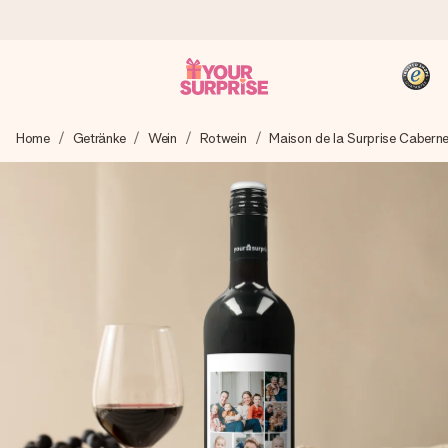
Heute bestellt, in 1 Werktag verschickt
Home
Getränke
Wein
Rotwein
Maison de la Surprise Cabern
Wir bereiten dein Geschenk sorgfältig vor und schicken es
blitzschnell – damit du es genau zum richtigen Zeitpunkt
überreichen kannst, wenn es am meisten zählt.
4,8 (basierend auf +15.000 Bewertungen)
Unsere Geschenke begeistern. Kunden bewerten uns mit
4,8 bei Google Reviews (Gesamtergebnis aller Länder, in
die wir versenden).
+49 39292 929695