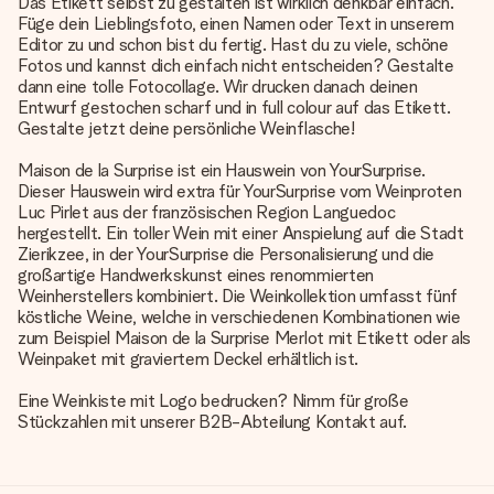
Das Etikett selbst zu gestalten ist wirklich denkbar einfach.
Füge dein Lieblingsfoto, einen Namen oder Text in unserem
Editor zu und schon bist du fertig. Hast du zu viele, schöne
Fotos und kannst dich einfach nicht entscheiden? Gestalte
dann eine tolle Fotocollage. Wir drucken danach deinen
Entwurf gestochen scharf und in full colour auf das Etikett.
Gestalte jetzt deine persönliche Weinflasche!
Maison de la Surprise ist ein Hauswein von YourSurprise.
Dieser Hauswein wird extra für YourSurprise vom Weinproten
Luc Pirlet aus der französischen Region Languedoc
hergestellt. Ein toller Wein mit einer Anspielung auf die Stadt
Zierikzee, in der YourSurprise die Personalisierung und die
großartige Handwerkskunst eines renommierten
Weinherstellers kombiniert. Die Weinkollektion umfasst fünf
köstliche Weine, welche in verschiedenen Kombinationen wie
zum Beispiel Maison de la Surprise Merlot mit Etikett oder als
Weinpaket mit graviertem Deckel erhältlich ist.
Eine Weinkiste mit Logo bedrucken? Nimm für große
Stückzahlen mit unserer B2B-Abteilung Kontakt auf.