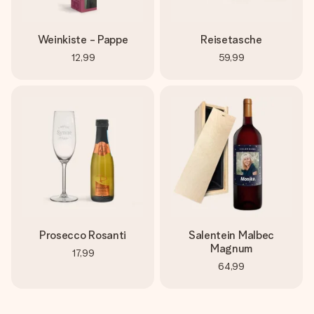
Weinkiste - Pappe
Reisetasche
12,99
59,99
Prosecco Rosanti
Salentein Malbec
Magnum
17,99
64,99