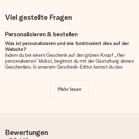
Viel gestellte Fragen
Personalisieren & bestellen
Was ist personalisieren und wie funktioniert dies auf der
Website?
Indem du bei einem Geschenk auf den grünen Knopf „Hier
personalisieren“ klickst, beginnst du mit der Gestaltung deines
Geschenkes. In unserem Geschenk-Editor kannst du das
Geschenk komplett nach Wunsch mit deinem eigenen Foto
und/oder Text gestalten. Wenn du möchtest, wählst du auch
noch eines unserer angebotenen Designs, um deinem
Mehr lesen
Geschenk die perfekte Ausstrahlung zu verleihen.
Ist die Personalisierung im Preis enthalten?
Der auf der Website angezeigte Preis ist inklusive der
Personalisierung. So ist und bleibt es übersichtlich!
Hat mein Foto die richtige Qualität?
Bewertungen
Wir möchten sicherstellen, dass du mit deinem Geschenk
rundum zufrieden bist. Deshalb ist es wichtig, qualitativ