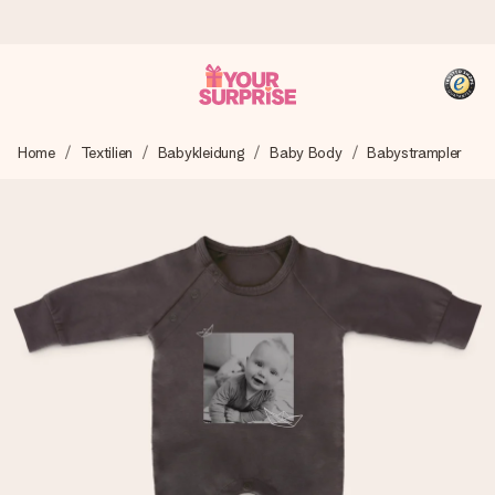
Heute bestellt, in 1 Werktag verschickt
Home
Textilien
Babykleidung
Baby Body
Babystrampler
Wir bereiten dein Geschenk sorgfältig vor und schicken es
blitzschnell – damit du es genau zum richtigen Zeitpunkt
überreichen kannst, wenn es am meisten zählt.
4,8 (basierend auf +15.000 Bewertungen)
Unsere Geschenke begeistern. Kunden bewerten uns mit
4,8 bei Google Reviews (Gesamtergebnis aller Länder, in
die wir versenden).
+49 39292 929695