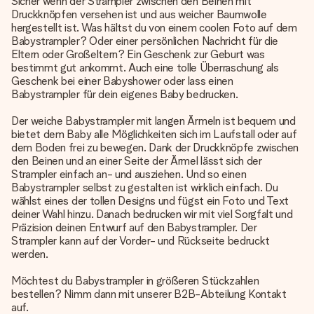
Sicher wenn der Strampler zwischen den Beinen mit
Druckknöpfen versehen ist und aus weicher Baumwolle
hergestellt ist. Was hältst du von einem coolen Foto auf dem
Babystrampler? Oder einer persönlichen Nachricht für die
Eltern oder Großeltern? Ein Geschenk zur Geburt was
bestimmt gut ankommt. Auch eine tolle Überraschung als
Geschenk bei einer Babyshower oder lass einen
Babystrampler für dein eigenes Baby bedrucken.
Der weiche Babystrampler mit langen Ärmeln ist bequem und
bietet dem Baby alle Möglichkeiten sich im Laufstall oder auf
dem Boden frei zu bewegen. Dank der Druckknöpfe zwischen
den Beinen und an einer Seite der Ärmel lässt sich der
Strampler einfach an- und ausziehen. Und so einen
Babystrampler selbst zu gestalten ist wirklich einfach. Du
wählst eines der tollen Designs und fügst ein Foto und Text
deiner Wahl hinzu. Danach bedrucken wir mit viel Sorgfalt und
Präzision deinen Entwurf auf den Babystrampler. Der
Strampler kann auf der Vorder- und Rückseite bedruckt
werden.
Möchtest du Babystrampler in größeren Stückzahlen
bestellen? Nimm dann mit unserer B2B-Abteilung Kontakt
auf.