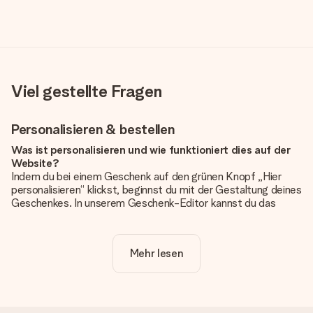
Viel gestellte Fragen
Personalisieren & bestellen
Was ist personalisieren und wie funktioniert dies auf der
Website?
Indem du bei einem Geschenk auf den grünen Knopf „Hier
personalisieren“ klickst, beginnst du mit der Gestaltung deines
Geschenkes. In unserem Geschenk-Editor kannst du das
Geschenk komplett nach Wunsch mit deinem eigenen Foto
und/oder Text gestalten. Wenn du möchtest, wählst du auch
noch eines unserer angebotenen Designs, um deinem
Mehr lesen
Geschenk die perfekte Ausstrahlung zu verleihen.
Ist die Personalisierung im Preis enthalten?
Der auf der Website angezeigte Preis ist inklusive der
Personalisierung. So ist und bleibt es übersichtlich!