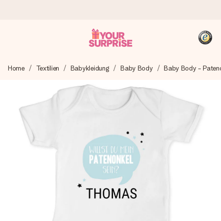
Heute bestellt, in 1 Werktag verschickt
Home
Textilien
Babykleidung
Baby Body
Baby Body - Paten
Wir bereiten dein Geschenk sorgfältig vor und schicken es
blitzschnell – damit du es genau zum richtigen Zeitpunkt
überreichen kannst, wenn es am meisten zählt.
4,8 (basierend auf +15.000 Bewertungen)
Unsere Geschenke begeistern. Kunden bewerten uns mit
4,8 bei Google Reviews (Gesamtergebnis aller Länder, in
die wir versenden).
+49 39292 929695