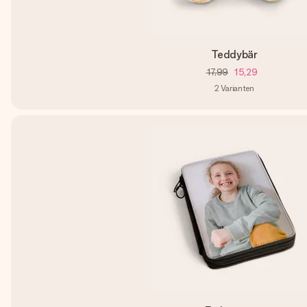
Teddybär
17,99
15,29
2
Varianten