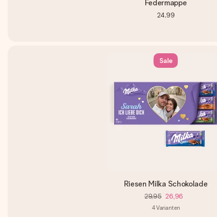
Federmappe
24,99
Sale
Riesen Milka Schokolade
29,95
26,96
4
Varianten