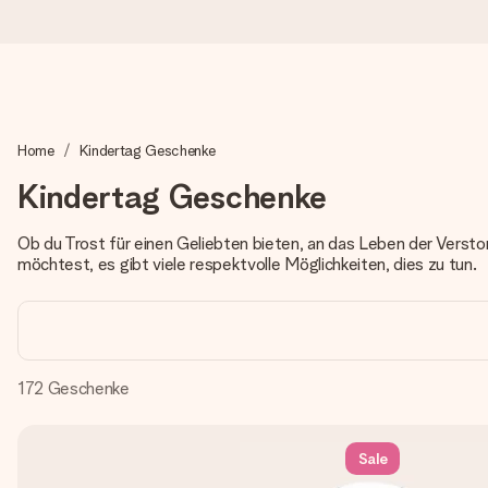
Heute bestellt, in 1 Werktag verschickt
Home
Kindertag Geschenke
Wir bereiten dein Geschenk sorgfältig vor und schicken es bli
zählt.
Kindertag Geschenke
Ob du Trost für einen Geliebten bieten, an das Leben der Versto
möchtest, es gibt viele respektvolle Möglichkeiten, dies zu tun.
4,8 (basierend auf +15.000 Bewertungen)
Unsere Geschenke begeistern. Kunden bewerten uns mit 4,8 be
172
Geschenke
+49 39292 929695
Montag - Freitag : 8:30 - 17:00 Uhr
Samstag - Sonntag : 8:30 - 13:00 Uhr
Sale