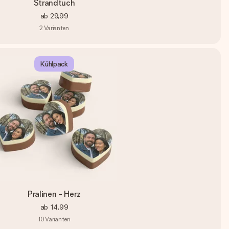
Strandtuch
ab
29,99
2
Varianten
Kühlpack
Pralinen - Herz
ab
14,99
10
Varianten