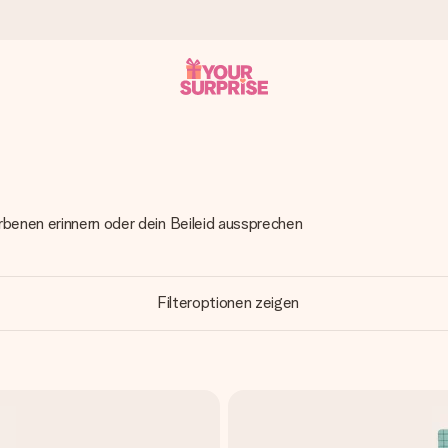
tzschnell – damit du es genau zum richtigen Zeitpunkt überreichen 
rbenen erinnern oder dein Beileid aussprechen
i Google Reviews (Gesamtergebnis aller Länder, in die wir versen
Filteroptionen zeigen