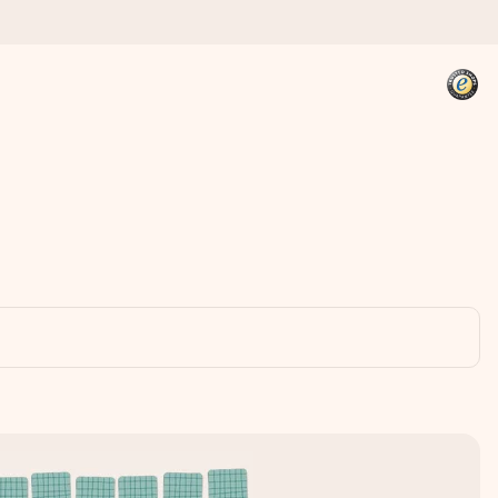
kannst, wenn es am meisten
den).