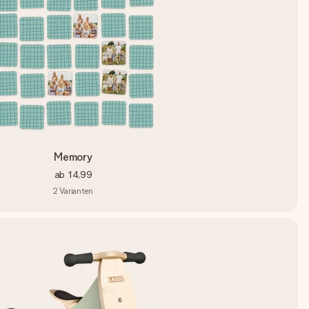
Memory
ab
14,99
2
Varianten