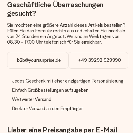
Geschäftliche Überraschungen
Welche Lieferoptionen stehen zur Verfügung?
gesucht?
Derzeit können wir (noch) keine verschiedenen Lieferoptionen
anbieten. Das Geschenk, das bestellt wird, wird als Paket oder
Sie möchten eine größere Anzahl dieses Artikels bestellen?
Päckchen versendet. Möchtest du wissen, ob es als Paket
Füllen Sie das Formular rechts aus und erhalten Sie innerhalb
oder Päckchen geliefert wird, kontaktiere bitte unseren
von 24 Stunden ein Angebot. Wir sind an Werktagen von
Kundenservice.
08.30 - 17.00 Uhr telefonisch für Sie erreichbar.
Zahlung
Wie kann ich meine Bestellung bezahlen?
b2b@yoursurprise.de
+49 39292 929990
Wir bieten die folgenden Zahlungsoptionen an: Vorauskasse
mit normaler Überweisung, Sofortüberweisung, Paypal,
Kreditkarte oder auf Rechnung über Klarna. Bei einer
Jedes Geschenk mit einer einzigartigen Personalisierung
manuellen Überweisung verlängert sich die Lieferzeit des
Geschenks jedoch um 3 Werktage.
Einfach Großbestellungen aufzugeben
Geschenk empfangen
Weltweiter Versand
Was, wenn das Geschenk meine Erwartungen nicht
Direkter Versand an den Empfänger
erfüllt?
Sollte das Geschenk wider Erwarten deine Erwartungen nicht
erfüllen, bitten wir dich, unseren Kundenservice zu
Lieber eine Preisangabe per E-Mail
kontaktieren. Dort wird dir umgehend ein passender