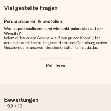
Viel gestellte Fragen
Personalisieren & bestellen
Was ist personalisieren und wie funktioniert dies auf der
Website?
Indem du bei einem Geschenk auf den grünen Knopf „Hier
personalisieren“ klickst, beginnst du mit der Gestaltung deines
Geschenkes. In unserem Geschenk-Editor kannst du das
Geschenk komplett nach Wunsch mit deinem eigenen Foto
und/oder Text gestalten. Wenn du möchtest, wählst du auch
noch eines unserer angebotenen Designs, um deinem
Mehr lesen
Geschenk die perfekte Ausstrahlung zu verleihen.
Ist die Personalisierung im Preis enthalten?
Der auf der Website angezeigte Preis ist inklusive der
Personalisierung. So ist und bleibt es übersichtlich!
Hat mein Foto die richtige Qualität?
Bewertungen
Wir möchten sicherstellen, dass du mit deinem Geschenk
rundum zufrieden bist. Deshalb ist es wichtig, qualitativ
9.0
/ 10
hochwertige Fotos zu verwenden. Wenn du dir nicht sicher