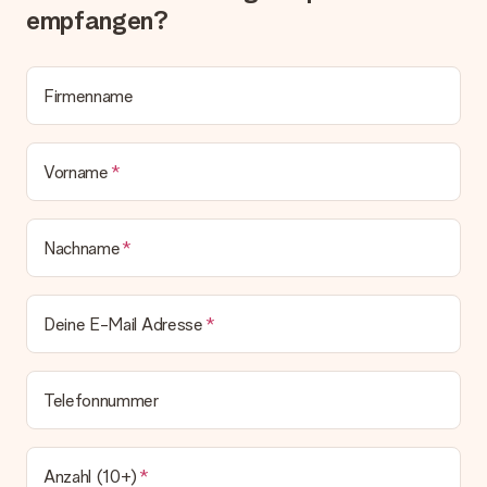
Lösungsvorschlag unterbreitet.
empfangen?
Wird die Rechnung mit der Bestellung mitverschickt?
Alle Lieferungen erfolgen ohne Rechnung und/oder
Lieferschein. Die Rechnung zu deiner Bestellung erhältst du
Firmenname
zeitgleich mit der Bestätigungsmail und kannst sie jederzeit in
deinem MySurprise Account einsehen. Du kannst das
Geschenk also direkt beim Empfänger liefern lassen und es
Vorname
bleibt eine echte Überraschung!
Nachname
Deine E-Mail Adresse
Telefonnummer
Anzahl (10+)