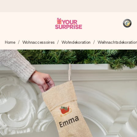
Heute bestellt, in 1 Werktag verschickt
Home
Wohnaccessoires
Wohndekoration
Weihnachtsdekoratio
Wir bereiten dein Geschenk sorgfältig vor und schicken es
blitzschnell – damit du es genau zum richtigen Zeitpunkt
überreichen kannst, wenn es am meisten zählt.
4,8 (basierend auf +15.000 Bewertungen)
Unsere Geschenke begeistern. Kunden bewerten uns mit
4,8 bei Google Reviews (Gesamtergebnis aller Länder, in
die wir versenden).
+49 39292 929695