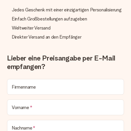
Geschenks jedoch um 3 Werktage.
Jedes Geschenk mit einer einzigartigen Personalisierung
Geschenk empfangen
Einfach Großbestellungen aufzugeben
Was, wenn das Geschenk meine Erwartungen nicht
Weltweiter Versand
erfüllt?
Sollte das Geschenk wider Erwarten deine Erwartungen nicht
Direkter Versand an den Empfänger
erfüllen, bitten wir dich, unseren Kundenservice zu
kontaktieren. Dort wird dir umgehend ein passender
Lösungsvorschlag unterbreitet.
Lieber eine Preisangabe per E-Mail
Wird die Rechnung mit der Bestellung mitverschickt?
empfangen?
Alle Lieferungen erfolgen ohne Rechnung und/oder
Lieferschein. Die Rechnung zu deiner Bestellung erhältst du
zeitgleich mit der Bestätigungsmail und kannst sie jederzeit in
deinem MySurprise Account einsehen. Du kannst das
Firmenname
Geschenk also direkt beim Empfänger liefern lassen und es
bleibt eine echte Überraschung!
Vorname
Nachname