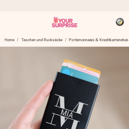
Heute bestellt, in 1 Werktag verschickt
Home
Taschen und Rucksäcke
Portemonnaies & Kreditkartenetuis
Wir bereiten dein Geschenk sorgfältig vor und schicken es
blitzschnell – damit du es genau zum richtigen Zeitpunkt
überreichen kannst, wenn es am meisten zählt.
4,8 (basierend auf +15.000 Bewertungen)
Unsere Geschenke begeistern. Kunden bewerten uns mit
4,8 bei Google Reviews (Gesamtergebnis aller Länder, in
die wir versenden).
+49 39292 929695