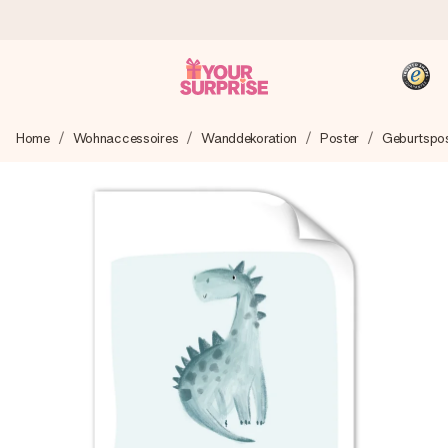
Heute bestellt, in 1 Werktag verschickt
Home
Wohnaccessoires
Wanddekoration
Poster
Geburtspos
Wir bereiten dein Geschenk sorgfältig vor und schicken es
blitzschnell – damit du es genau zum richtigen Zeitpunkt
überreichen kannst, wenn es am meisten zählt.
4,8 (basierend auf +15.000 Bewertungen)
Unsere Geschenke begeistern. Kunden bewerten uns mit
4,8 bei Google Reviews (Gesamtergebnis aller Länder, in
die wir versenden).
+49 39292 929695