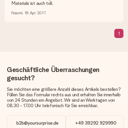
Lieferzeit, Lieferoptionen und Versandkosten
Materials ist auch toll.
Kann ich ein Lieferdatum wählen?
Naomi, 18 Apr 2017
Bedauerlicherweise ist es momentan (noch) nicht möglich, das
Geschenk zu einem Wunschtermin liefern zu lassen.
Wie lange dauert die Lieferzeit und wann werde ich mein
1
Geschenk erhalten?
Die aktuelle Lieferzeit steht jeweils auf der Produktseite bei
dem Geschenk vermeldet. Du kannst darauf vertrauen, dass
eine fristgerechte Lieferung durch unsere Lieferdienste
erfolgt.
Geschäftliche Überraschungen
Welche Lieferoptionen stehen zur Verfügung?
Derzeit können wir (noch) keine verschiedenen Lieferoptionen
gesucht?
anbieten. Das Geschenk, das bestellt wird, wird als Paket oder
Päckchen versendet. Möchtest du wissen, ob es als Paket
Sie möchten eine größere Anzahl dieses Artikels bestellen?
oder Päckchen geliefert wird, kontaktiere bitte unseren
Füllen Sie das Formular rechts aus und erhalten Sie innerhalb
Kundenservice.
von 24 Stunden ein Angebot. Wir sind an Werktagen von
08.30 - 17.00 Uhr telefonisch für Sie erreichbar.
Zahlung
Wie kann ich meine Bestellung bezahlen?
Wir bieten die folgenden Zahlungsoptionen an: Vorauskasse
b2b@yoursurprise.de
+49 39292 929990