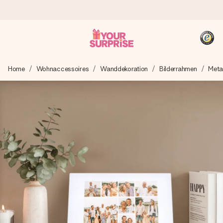
Heute bestellt, in 1 Werktag verschickt
Home
Wohnaccessoires
Wanddekoration
Bilderrahmen
Metal
Wir bereiten dein Geschenk sorgfältig vor und schicken es
blitzschnell – damit du es genau zum richtigen Zeitpunkt
überreichen kannst, wenn es am meisten zählt.
4,8 (basierend auf +15.000 Bewertungen)
Unsere Geschenke begeistern. Kunden bewerten uns mit
4,8 bei Google Reviews (Gesamtergebnis aller Länder, in
die wir versenden).
+49 39292 929695