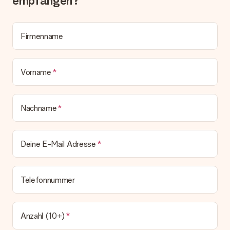
empfangen?
Lieferschein. Die Rechnung zu deiner Bestellung erhältst du
zeitgleich mit der Bestätigungsmail und kannst sie jederzeit in
deinem MySurprise Account einsehen. Du kannst das
Geschenk also direkt beim Empfänger liefern lassen und es
Firmenname
bleibt eine echte Überraschung!
Vorname
Nachname
Deine E-Mail Adresse
Telefonnummer
Anzahl (10+)