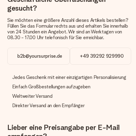
Päckchen versendet. Möchtest du wissen, ob es als Paket
gesucht?
oder Päckchen geliefert wird, kontaktiere bitte unseren
Kundenservice.
Sie möchten eine größere Anzahl dieses Artikels bestellen?
Füllen Sie das Formular rechts aus und erhalten Sie innerhalb
Zahlung
von 24 Stunden ein Angebot. Wir sind an Werktagen von
Wie kann ich meine Bestellung bezahlen?
08.30 - 17.00 Uhr telefonisch für Sie erreichbar.
Wir bieten die folgenden Zahlungsoptionen an: Vorauskasse
mit normaler Überweisung, Sofortüberweisung, Paypal,
Kreditkarte oder auf Rechnung über Klarna. Bei einer
b2b@yoursurprise.de
+49 39292 929990
manuellen Überweisung verlängert sich die Lieferzeit des
Geschenks jedoch um 3 Werktage.
Jedes Geschenk mit einer einzigartigen Personalisierung
Geschenk empfangen
Einfach Großbestellungen aufzugeben
Was, wenn das Geschenk meine Erwartungen nicht
erfüllt?
Weltweiter Versand
Sollte das Geschenk wider Erwarten deine Erwartungen nicht
erfüllen, bitten wir dich, unseren Kundenservice zu
Direkter Versand an den Empfänger
kontaktieren. Dort wird dir umgehend ein passender
Lösungsvorschlag unterbreitet.
Lieber eine Preisangabe per E-Mail
Wird die Rechnung mit der Bestellung mitverschickt?
Alle Lieferungen erfolgen ohne Rechnung und/oder