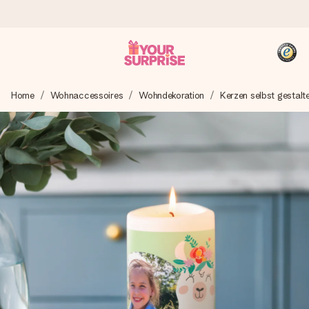
Heute bestellt, in 1 Werktag verschickt
Home
Wohnaccessoires
Wohndekoration
Kerzen selbst gestalt
Wir bereiten dein Geschenk sorgfältig vor und schicken es
blitzschnell – damit du es genau zum richtigen Zeitpunkt
überreichen kannst, wenn es am meisten zählt.
4,8 (basierend auf +15.000 Bewertungen)
Unsere Geschenke begeistern. Kunden bewerten uns mit
4,8 bei Google Reviews (Gesamtergebnis aller Länder, in
die wir versenden).
+49 39292 929695