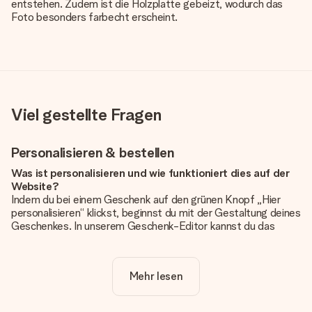
entstehen. Zudem ist die Holzplatte gebeizt, wodurch das
Foto besonders farbecht erscheint.
Viel gestellte Fragen
Personalisieren & bestellen
Was ist personalisieren und wie funktioniert dies auf der
Website?
Indem du bei einem Geschenk auf den grünen Knopf „Hier
personalisieren“ klickst, beginnst du mit der Gestaltung deines
Geschenkes. In unserem Geschenk-Editor kannst du das
Geschenk komplett nach Wunsch mit deinem eigenen Foto
und/oder Text gestalten. Wenn du möchtest, wählst du auch
noch eines unserer angebotenen Designs, um deinem
Mehr lesen
Geschenk die perfekte Ausstrahlung zu verleihen.
Ist die Personalisierung im Preis enthalten?