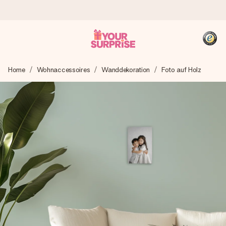
Heute bestellt, in 1 Werktag verschickt
Home
Wohnaccessoires
Wanddekoration
Foto auf Holz
Wir bereiten dein Geschenk sorgfältig vor und schicken es
blitzschnell – damit du es genau zum richtigen Zeitpunkt
überreichen kannst, wenn es am meisten zählt.
4,8 (basierend auf +15.000 Bewertungen)
Unsere Geschenke begeistern. Kunden bewerten uns mit
4,8 bei Google Reviews (Gesamtergebnis aller Länder, in
die wir versenden).
+49 39292 929695