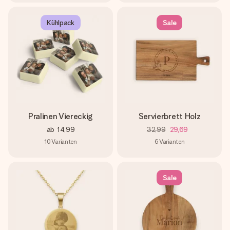
Kühlpack
Sale
Pralinen Viereckig
Servierbrett Holz
ab
14,99
32,99
29,69
10
Varianten
6
Varianten
Sale