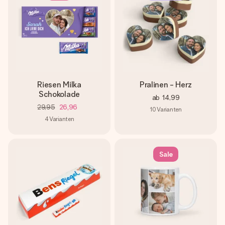
Riesen Milka
Pralinen - Herz
Schokolade
ab
14,99
29,95
26,96
10
Varianten
4
Varianten
Sale