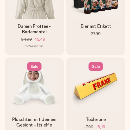
Damen Frottee-
Bier mit Etikett
Bademantel
27,99
54,99
49,49
12
Varianten
Sale
Sale
Plüschtier mit deinem
Toblerone
Gesicht - ItsieMe
17,99
16,19