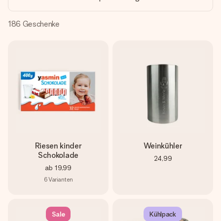
Montag - Freitag : 8:30 - 17:00 Uhr
Samstag - Sonntag : 8:30 - 13:00 Uhr
186
Geschenke
Riesen kinder
Weinkühler
Schokolade
24,99
ab
19,99
6
Varianten
Sale
Kühlpack