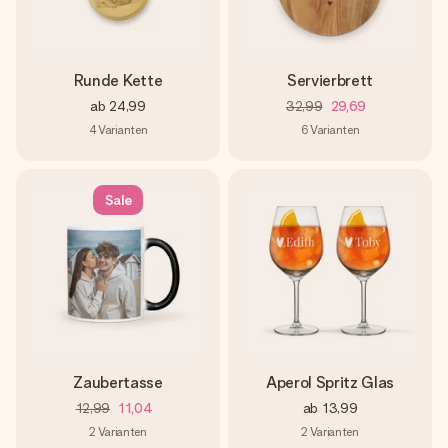
Runde Kette
Servierbrett
ab
24,99
32,99
29,69
4
Varianten
6
Varianten
Sale
Zaubertasse
Aperol Spritz Glas
12,99
11,04
ab
13,99
2
Varianten
2
Varianten