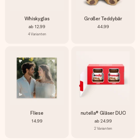
Whiskyglas
Großer Teddybär
ab
12,99
44,99
4
Varianten
Fliese
nutella® Gläser DUO
14,99
ab
24,99
2
Varianten