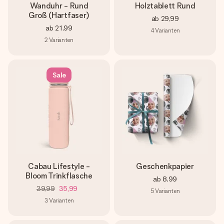
Wanduhr - Rund
Holztablett Rund
Groß (Hartfaser)
ab
29,99
ab
21,99
4
Varianten
2
Varianten
Sale
Cabau Lifestyle -
Geschenkpapier
Bloom Trinkflasche
ab
8,99
39,99
35,99
5
Varianten
3
Varianten