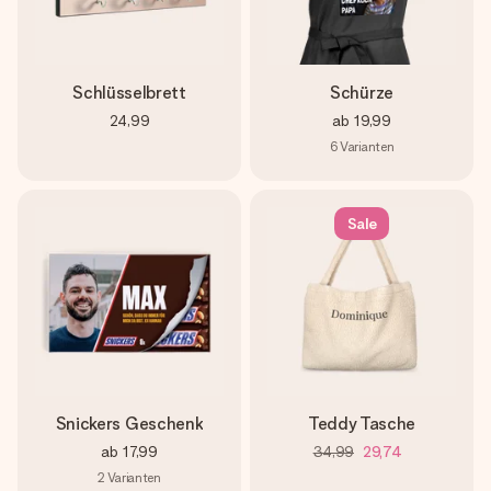
Schlüsselbrett
Schürze
24,99
ab
19,99
6
Varianten
Sale
Snickers Geschenk
Teddy Tasche
ab
17,99
34,99
29,74
2
Varianten