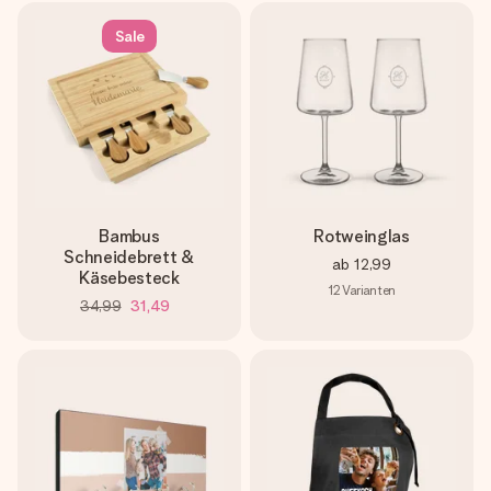
Sale
Bambus
Rotweinglas
Schneidebrett &
ab
12,99
Käsebesteck
12
Varianten
34,99
31,49