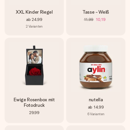
XXL Kinder Riegel
Tasse - Weiß
ab
24,99
11,99
10,19
2
Varianten
Ewige Rosenbox mit
nutella
Fotodruck
ab
14,99
29,99
6
Varianten