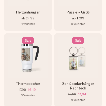
Herzanhänger
Puzzle - Groß
ab
24,99
ab
17,99
4
Varianten
5
Varianten
Sale
Sale
Thermobecher
Schlüsselanhänger
Rechteck
17,99
16,19
12,99
11,04
3
Varianten
6
Varianten