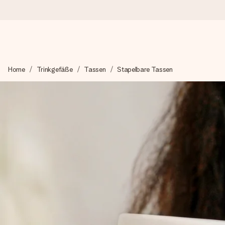
Heute bestellt, in 1 Werktag verschickt
Home
Trinkgefäße
Tassen
Stapelbare Tassen
Wir bereiten dein Geschenk sorgfältig vor und schicken es bli
zählt.
4,8 (basierend auf +15.000 Bewertungen)
Unsere Geschenke begeistern. Kunden bewerten uns mit 4,8 be
+49 39292 929695
Montag - Freitag : 8:30 - 17:00 Uhr
Samstag - Sonntag : 8:30 - 13:00 Uhr