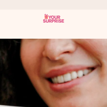
tzschnell – damit du es genau zum richtigen Zeitpunkt überreichen 
i Google Reviews (Gesamtergebnis aller Länder, in die wir versen