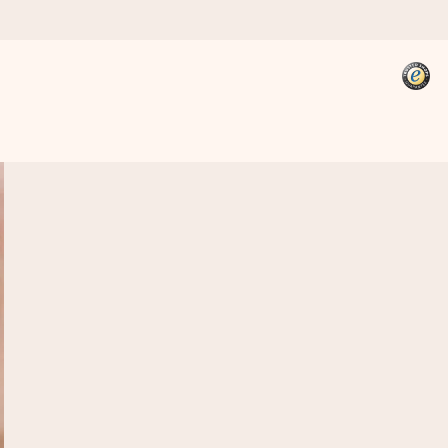
kannst, wenn es am meisten
den).