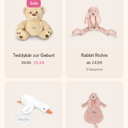
Montag - Freitag : 8:30 - 17:00 Uhr
Sale
Samstag - Sonntag : 8:30 - 13:00 Uhr
Teddybär zur Geburt
Rabbit Richie
29,99
25,49
ab
24,99
9
Varianten