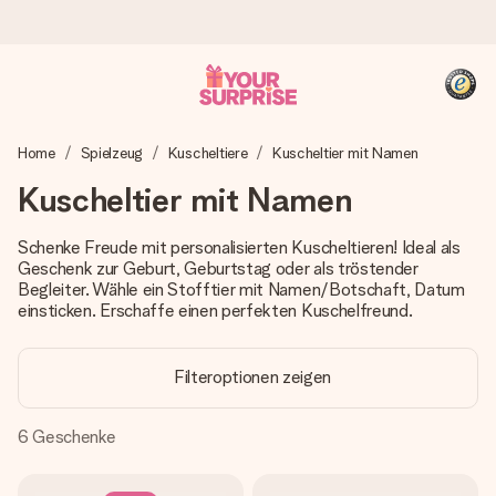
Heute bestellt, in 1 Werktag verschickt
Home
Spielzeug
Kuscheltiere
Kuscheltier mit Namen
Wir bereiten dein Geschenk sorgfältig vor und schicken es
blitzschnell – damit du es genau zum richtigen Zeitpunkt
Kuscheltier mit Namen
überreichen kannst, wenn es am meisten zählt.
Schenke Freude mit personalisierten Kuscheltieren! Ideal als
Geschenk zur Geburt, Geburtstag oder als tröstender
Begleiter. Wähle ein Stofftier mit Namen/Botschaft, Datum
4,8 (basierend auf +15.000 Bewertungen)
einsticken. Erschaffe einen perfekten Kuschelfreund.
Unsere Geschenke begeistern. Kunden bewerten uns mit
4,8 bei Google Reviews (Gesamtergebnis aller Länder, in
die wir versenden).
Filteroptionen zeigen
6
Geschenke
+49 39292 929695