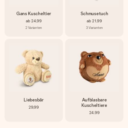
Gans Kuscheltier
Schmusetuch
ab
24,99
ab
21,99
2
Varianten
3
Varianten
Liebesbär
Aufblasbare
Kuscheltiere
29,99
24,99