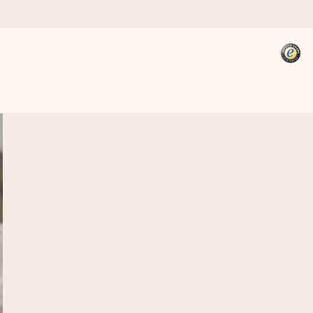
kannst, wenn es am meisten
den).