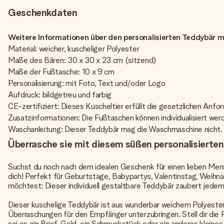
Geschenkdaten
Weitere Informationen über den personalisierten Teddybär m
Material: weicher, kuscheliger Polyester
Maße des Bären: 30 x 30 x 23 cm (sitzend)
Maße der Fußtasche: 10 x 9 cm
Personalisierung: mit Foto, Text und/oder Logo
Aufdruck: bildgetreu und farbig
CE-zertifiziert: Dieses Kuscheltier erfüllt die gesetzlichen Anfor
Zusatzinformationen: Die Fußtaschen können individualisiert wer
Waschanleitung: Dieser Teddybär mag die Waschmaschine nicht. W
Überrasche sie mit diesem süßen personalisierte
Suchst du noch nach dem idealen Geschenk für einen lieben Men
dich! Perfekt für Geburtstage, Babypartys, Valentinstag, Weihna
möchtest: Dieser individuell gestaltbare Teddybär zaubert jedem
Dieser kuschelige Teddybär ist aus wunderbar weichem Polyester,
Überraschungen für den Empfänger unterzubringen. Stell dir die
sei es ein Brief, Geld, ein Schmuckstück oder ein anderes klein