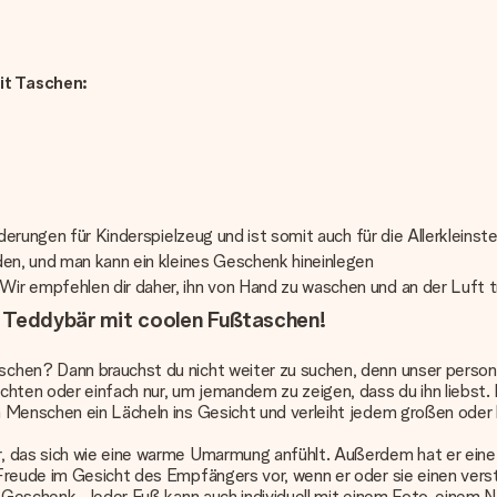
it Taschen:
derungen für Kinderspielzeug und ist somit auch für die Allerkleinste
den, und man kann ein kleines Geschenk hineinlegen
ir empfehlen dir daher, ihn von Hand zu waschen und an der Luft t
n Teddybär mit coolen Fußtaschen!
schen? Dann brauchst du nicht weiter zu suchen, denn unser
person
chten oder einfach nur, um jemandem zu zeigen, dass du ihn liebst
 Menschen ein Lächeln ins Gesicht und verleiht jedem großen oder k
 das sich wie eine warme Umarmung anfühlt. Außerdem hat er eine c
 Freude im Gesicht des Empfängers vor, wenn er oder sie einen ver
es Geschenk. Jeder Fuß kann auch individuell mit einem Foto, einem