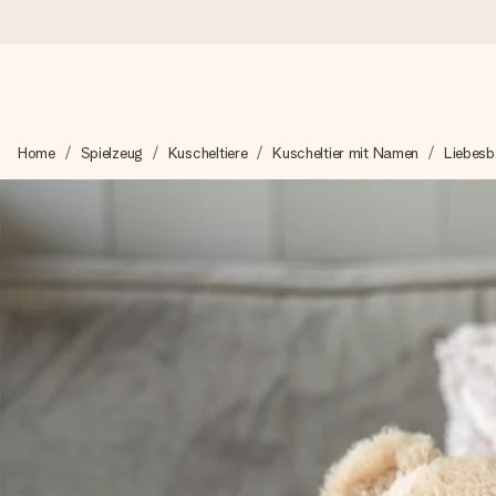
Heute bestellt, in 1 Werktag verschickt
Home
Spielzeug
Kuscheltiere
Kuscheltier mit Namen
Liebesb
Wir bereiten dein Geschenk sorgfältig vor und schicken es bli
zählt.
4,8 (basierend auf +15.000 Bewertungen)
Unsere Geschenke begeistern. Kunden bewerten uns mit 4,8 be
+49 39292 929695
Montag - Freitag : 8:30 - 17:00 Uhr
Samstag - Sonntag : 8:30 - 13:00 Uhr