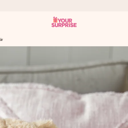
är
tzschnell – damit du es genau zum richtigen Zeitpunkt überreichen 
i Google Reviews (Gesamtergebnis aller Länder, in die wir versen