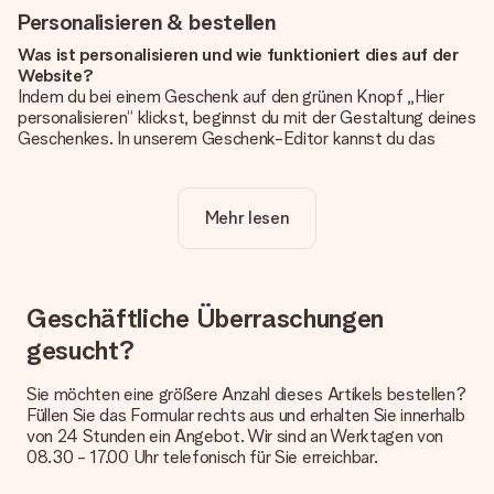
Personalisieren & bestellen
Was ist personalisieren und wie funktioniert dies auf der
Website?
Indem du bei einem Geschenk auf den grünen Knopf „Hier
personalisieren“ klickst, beginnst du mit der Gestaltung deines
Geschenkes. In unserem Geschenk-Editor kannst du das
Geschenk komplett nach Wunsch mit deinem eigenen Foto
und/oder Text gestalten. Wenn du möchtest, wählst du auch
noch eines unserer angebotenen Designs, um deinem
Mehr lesen
Geschenk die perfekte Ausstrahlung zu verleihen.
Ist die Personalisierung im Preis enthalten?
Der auf der Website angezeigte Preis ist inklusive der
Personalisierung. So ist und bleibt es übersichtlich!
Geschäftliche Überraschungen
gesucht?
Hat mein Foto die richtige Qualität?
Wir möchten sicherstellen, dass du mit deinem Geschenk
rundum zufrieden bist. Deshalb ist es wichtig, qualitativ
Sie möchten eine größere Anzahl dieses Artikels bestellen?
hochwertige Fotos zu verwenden. Wenn du dir nicht sicher
Füllen Sie das Formular rechts aus und erhalten Sie innerhalb
bist, ob dein Bild die erforderliche Qualität aufweist, wende
von 24 Stunden ein Angebot. Wir sind an Werktagen von
dich bitte an unseren Kundenservice und füge dein Foto
08.30 - 17.00 Uhr telefonisch für Sie erreichbar.
zusammen mit dem Geschenk bei, das du bestellen