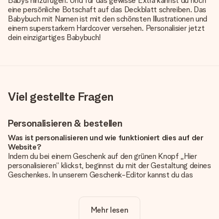
Babys hinzufügen. Und für das gewisse Extra kannst du noch
eine persönliche Botschaft auf das Deckblatt schreiben. Das
Babybuch mit Namen ist mit den schönsten Illustrationen und
einem superstarkem Hardcover versehen. Personalisier jetzt
dein einzigartiges Babybuch!
Viel gestellte Fragen
Personalisieren & bestellen
Was ist personalisieren und wie funktioniert dies auf der
Website?
Indem du bei einem Geschenk auf den grünen Knopf „Hier
personalisieren“ klickst, beginnst du mit der Gestaltung deines
Geschenkes. In unserem Geschenk-Editor kannst du das
Geschenk komplett nach Wunsch mit deinem eigenen Foto
und/oder Text gestalten. Wenn du möchtest, wählst du auch
noch eines unserer angebotenen Designs, um deinem
Mehr lesen
Geschenk die perfekte Ausstrahlung zu verleihen.