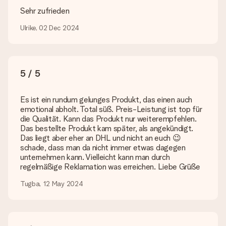
Suchst du ein spezielles Geschenk oder ein Geschenk in einer
Sehr zufrieden
bestimmten Farbe aber wirst auf unserer Seite nicht fündig?
Kontaktiere bitte unseren Kundenservice, dort wird dir gerne
Ulrike, 02 Dec 2024
weitergeholfen!
Wie füge ich eine Geschenkkarte hinzu? Was genau ist
die Geschenkkarte?
5 / 5
In unserem Warenkorb bieten wie die Option „Gratis
Geschenkkarte“ an. Klicke diese Option an, wenn du diese
Karte mitschicken möchtest. Auf diese Karte kannst du eine
Es ist ein rundum gelunges Produkt, das einen auch
persönliche Nachricht schreiben, sodass der Empfänger genau
emotional abholt. Total süß. Preis-Leistung ist top für
weiß, von wem die Überraschung ist.
die Qualität. Kann das Produkt nur weiterempfehlen.
Das bestellte Produkt kam später, als angekündigt.
Wird mein Geschenk in Geschenkpapier geliefert?
Das liegt aber eher an DHL und nicht an euch 😉
Derzeit bieten wir (noch) keinen Einpackservice. Aber unsere
schade, dass man da nicht immer etwas dagegen
Geschenke werden in einer fröhlichen Versandverpackung
unternehmen kann. Vielleicht kann man durch
geliefert. Somit ist dein Geschenk automatisch zum
regelmäßige Reklamation was erreichen. Liebe Grüße
Verschenken bereit oder kann sofort an den Empfänger
geschickt werden.
Tugba, 12 May 2024
Lieferzeit, Lieferoptionen und Versandkosten
Kann ich ein Lieferdatum wählen?