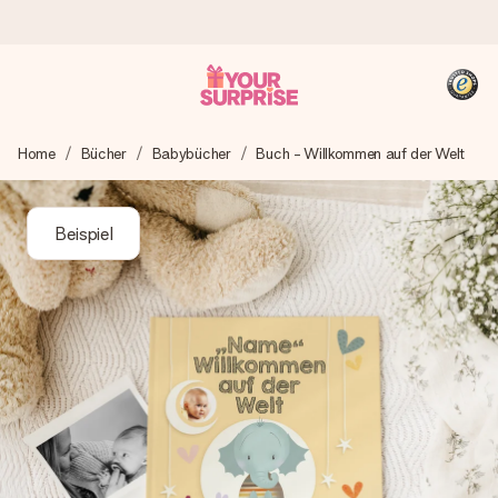
Heute bestellt, in 1 Werktag verschickt
Home
Bücher
Babybücher
Buch - Willkommen auf der Welt
Wir bereiten dein Geschenk sorgfältig vor und schicken es
blitzschnell – damit du es genau zum richtigen Zeitpunkt
überreichen kannst, wenn es am meisten zählt.
Beispiel
4,8 (basierend auf +15.000 Bewertungen)
Unsere Geschenke begeistern. Kunden bewerten uns mit
4,8 bei Google Reviews (Gesamtergebnis aller Länder, in
die wir versenden).
+49 39292 929695