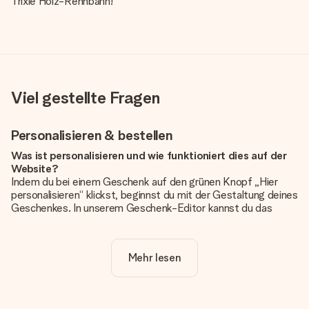
Trixie Holz-Rennbahn!
Viel gestellte Fragen
Personalisieren & bestellen
Was ist personalisieren und wie funktioniert dies auf der
Website?
Indem du bei einem Geschenk auf den grünen Knopf „Hier
personalisieren“ klickst, beginnst du mit der Gestaltung deines
Geschenkes. In unserem Geschenk-Editor kannst du das
Geschenk komplett nach Wunsch mit deinem eigenen Foto
und/oder Text gestalten. Wenn du möchtest, wählst du auch
noch eines unserer angebotenen Designs, um deinem
Mehr lesen
Geschenk die perfekte Ausstrahlung zu verleihen.
Ist die Personalisierung im Preis enthalten?
Der auf der Website angezeigte Preis ist inklusive der