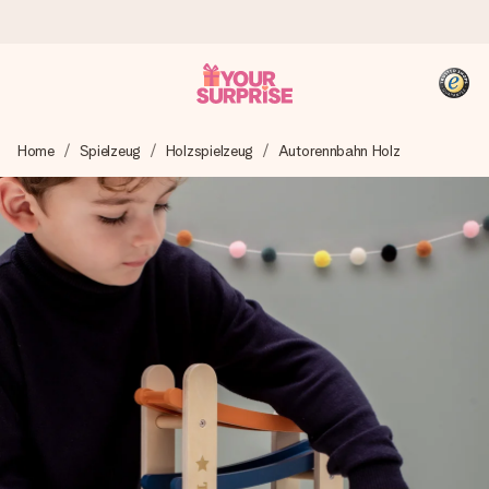
Heute bestellt, in 1 Werktag verschickt
Home
Spielzeug
Holzspielzeug
Autorennbahn Holz
Wir bereiten dein Geschenk sorgfältig vor und schicken es
blitzschnell – damit du es genau zum richtigen Zeitpunkt
überreichen kannst, wenn es am meisten zählt.
4,8 (basierend auf +15.000 Bewertungen)
Unsere Geschenke begeistern. Kunden bewerten uns mit
4,8 bei Google Reviews (Gesamtergebnis aller Länder, in
die wir versenden).
+49 39292 929695