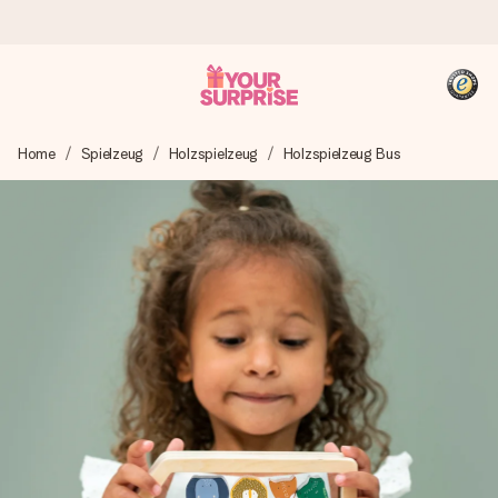
Heute bestellt, in 1 Werktag verschickt
Home
Spielzeug
Holzspielzeug
Holzspielzeug Bus
Wir bereiten dein Geschenk sorgfältig vor und schicken es
blitzschnell – damit du es genau zum richtigen Zeitpunkt
überreichen kannst, wenn es am meisten zählt.
4,8 (basierend auf +15.000 Bewertungen)
Unsere Geschenke begeistern. Kunden bewerten uns mit
4,8 bei Google Reviews (Gesamtergebnis aller Länder, in
die wir versenden).
+49 39292 929695