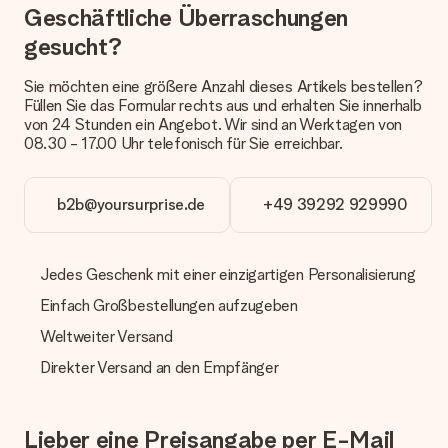
Welche Lieferoptionen stehen zur Verfügung?
Geschäftliche Überraschungen
Derzeit können wir (noch) keine verschiedenen Lieferoptionen
anbieten. Das Geschenk, das bestellt wird, wird als Paket oder
gesucht?
Päckchen versendet. Möchtest du wissen, ob es als Paket
oder Päckchen geliefert wird, kontaktiere bitte unseren
Sie möchten eine größere Anzahl dieses Artikels bestellen?
Kundenservice.
Füllen Sie das Formular rechts aus und erhalten Sie innerhalb
von 24 Stunden ein Angebot. Wir sind an Werktagen von
Zahlung
08.30 - 17.00 Uhr telefonisch für Sie erreichbar.
Wie kann ich meine Bestellung bezahlen?
Wir bieten die folgenden Zahlungsoptionen an: Vorauskasse
mit normaler Überweisung, Sofortüberweisung, Paypal,
b2b@yoursurprise.de
+49 39292 929990
Kreditkarte oder auf Rechnung über Klarna. Bei einer
manuellen Überweisung verlängert sich die Lieferzeit des
Geschenks jedoch um 3 Werktage.
Jedes Geschenk mit einer einzigartigen Personalisierung
Geschenk empfangen
Einfach Großbestellungen aufzugeben
Was, wenn das Geschenk meine Erwartungen nicht
Weltweiter Versand
erfüllt?
Direkter Versand an den Empfänger
Sollte das Geschenk wider Erwarten deine Erwartungen nicht
erfüllen, bitten wir dich, unseren Kundenservice zu
kontaktieren. Dort wird dir umgehend ein passender
Lösungsvorschlag unterbreitet.
Lieber eine Preisangabe per E-Mail