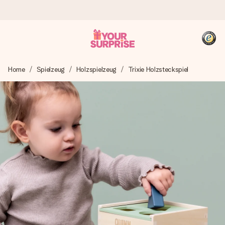
Heute bestellt, in 1 Werktag verschickt
Home
Spielzeug
Holzspielzeug
Trixie Holzsteckspiel
Wir bereiten dein Geschenk sorgfältig vor und schicken es
blitzschnell – damit du es genau zum richtigen Zeitpunkt
überreichen kannst, wenn es am meisten zählt.
4,8 (basierend auf +15.000 Bewertungen)
Unsere Geschenke begeistern. Kunden bewerten uns mit
4,8 bei Google Reviews (Gesamtergebnis aller Länder, in
die wir versenden).
+49 39292 929695