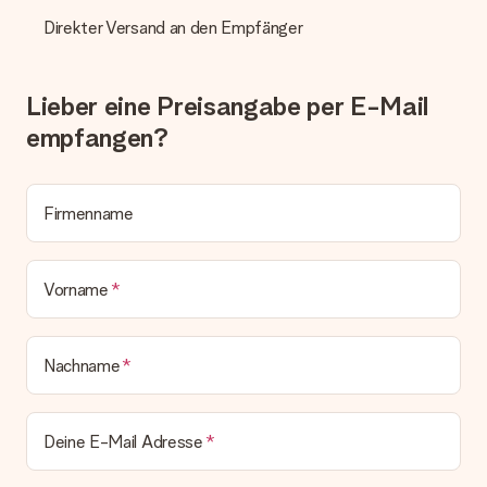
Alle Lieferungen erfolgen ohne Rechnung und/oder
Lieferschein. Die Rechnung zu deiner Bestellung erhältst du
Direkter Versand an den Empfänger
zeitgleich mit der Bestätigungsmail und kannst sie jederzeit in
deinem MySurprise Account einsehen. Du kannst das
Geschenk also direkt beim Empfänger liefern lassen und es
Lieber eine Preisangabe per E-Mail
bleibt eine echte Überraschung!
empfangen?
Firmenname
Vorname
Nachname
Deine E-Mail Adresse