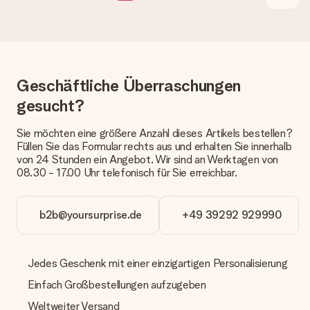
anbieten. Das Geschenk, das bestellt wird, wird als Paket oder
Päckchen versendet. Möchtest du wissen, ob es als Paket
oder Päckchen geliefert wird, kontaktiere bitte unseren
Kundenservice.
Zahlung
Geschäftliche Überraschungen
Wie kann ich meine Bestellung bezahlen?
gesucht?
Wir bieten die folgenden Zahlungsoptionen an: Vorauskasse
mit normaler Überweisung, Sofortüberweisung, Paypal,
Kreditkarte oder auf Rechnung über Klarna. Bei einer
Sie möchten eine größere Anzahl dieses Artikels bestellen?
manuellen Überweisung verlängert sich die Lieferzeit des
Füllen Sie das Formular rechts aus und erhalten Sie innerhalb
Geschenks jedoch um 3 Werktage.
von 24 Stunden ein Angebot. Wir sind an Werktagen von
08.30 - 17.00 Uhr telefonisch für Sie erreichbar.
Geschenk empfangen
Was, wenn das Geschenk meine Erwartungen nicht
b2b@yoursurprise.de
+49 39292 929990
erfüllt?
Sollte das Geschenk wider Erwarten deine Erwartungen nicht
erfüllen, bitten wir dich, unseren Kundenservice zu
kontaktieren. Dort wird dir umgehend ein passender
Jedes Geschenk mit einer einzigartigen Personalisierung
Lösungsvorschlag unterbreitet.
Einfach Großbestellungen aufzugeben
Wird die Rechnung mit der Bestellung mitverschickt?
Weltweiter Versand