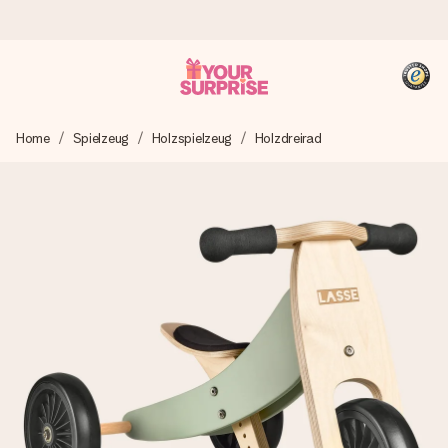
Heute bestellt, in 1 Werktag verschickt
Home
Spielzeug
Holzspielzeug
Holzdreirad
Wir bereiten dein Geschenk sorgfältig vor und schicken es
blitzschnell – damit du es genau zum richtigen Zeitpunkt
überreichen kannst, wenn es am meisten zählt.
4,8 (basierend auf +15.000 Bewertungen)
Unsere Geschenke begeistern. Kunden bewerten uns mit
4,8 bei Google Reviews (Gesamtergebnis aller Länder, in
die wir versenden).
+49 39292 929695