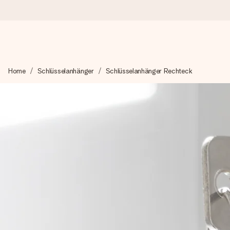
Heute bestellt, in 1 Werktag verschickt
Home
Schlüsselanhänger
Schlüsselanhänger Rechteck
Wir bereiten dein Geschenk sorgfältig vor und schicken es bli
zählt.
4,8 (basierend auf +15.000 Bewertungen)
Unsere Geschenke begeistern. Kunden bewerten uns mit 4,8 be
+49 39292 929695
Montag - Freitag : 8:30 - 17:00 Uhr
Samstag - Sonntag : 8:30 - 13:00 Uhr