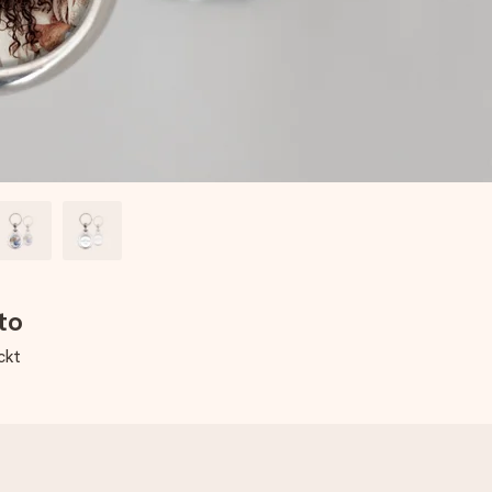
to
ckt