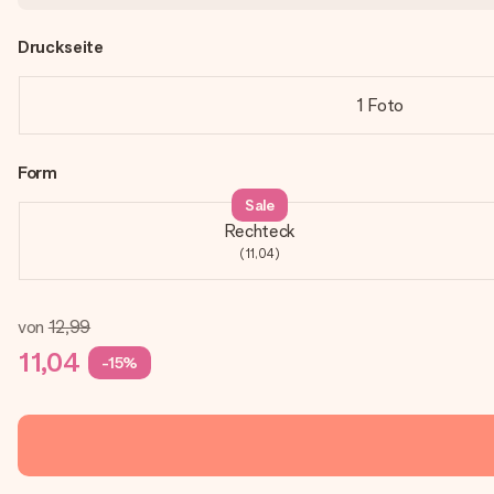
Druckseite
1 Foto
Form
Sale
Rechteck
(11,04)
von
12,99
11,04
-15%