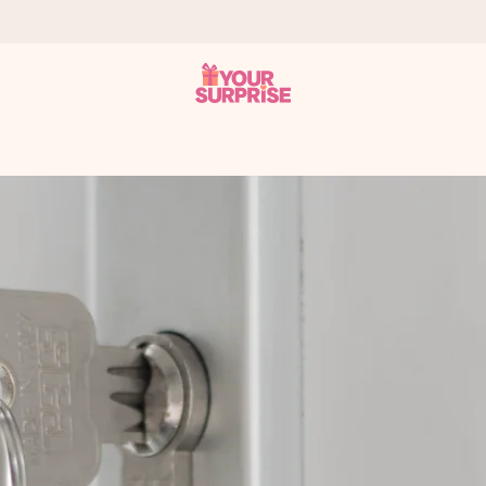
tzschnell – damit du es genau zum richtigen Zeitpunkt überreichen 
i Google Reviews (Gesamtergebnis aller Länder, in die wir versen