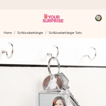
Heute bestellt, in 1 Werktag verschickt
Home
Schlüsselanhänger
Schlüsselanhänger Sets
Wir bereiten dein Geschenk sorgfältig vor und schicken es
blitzschnell – damit du es genau zum richtigen Zeitpunkt
überreichen kannst, wenn es am meisten zählt.
4,8 (basierend auf +15.000 Bewertungen)
Unsere Geschenke begeistern. Kunden bewerten uns mit
4,8 bei Google Reviews (Gesamtergebnis aller Länder, in
die wir versenden).
+49 39292 929695