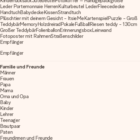
Kinderrucksack
Jutebeutel
Fotokoffer – Handgepäckgröße
Leder Portemonnaie Herren
Kulturbeutel Leder
Fleecedecke
Handtuch
Babydecke
Kissen
Strandtuch
Plüschtier mit deinem Gesicht - ItsieMe
Kartenspiel
Puzzle - Groß
Teddybär
Memory
Holzdreirad
Pokale
Fußball
Riesen teddy - 130cm
Großer Teddybär
Folienballon
Erinnerungsbox
Leinwand
Fotoposter mit Rahmen
Straßenschilder
Empfänger
Empfänger
Familie und Freunde
Männer
Frauen
Papa
Mama
Oma und Opa
Baby
Kinder
Lehrer
Teenager
Brautpaar
Paten
Freundinnen und Freunde