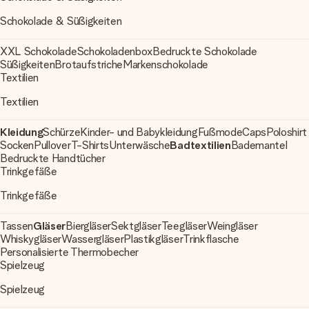
Schokolade & Süßigkeiten
XXL Schokolade
Schokoladenbox
Bedruckte Schokolade
Süßigkeiten
Brotaufstriche
Markenschokolade
Textilien
Textilien
Kleidung
Schürze
Kinder- und Babykleidung
Fußmode
Caps
Poloshirt
Socken
Pullover
T-Shirts
Unterwäsche
Badtextilien
Bademantel
Bedruckte Handtücher
Trinkgefäße
Trinkgefäße
Tassen
Gläser
Biergläser
Sektgläser
Teegläser
Weingläser
Whiskygläser
Wassergläser
Plastikgläser
Trinkflasche
Personalisierte Thermobecher
Spielzeug
Spielzeug