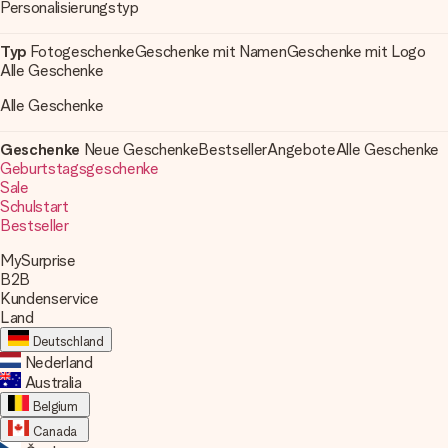
Personalisierungstyp
Typ
Fotogeschenke
Geschenke mit Namen
Geschenke mit Logo
Alle Geschenke
Alle Geschenke
Geschenke
Neue Geschenke
Bestseller
Angebote
Alle Geschenke
Geburtstagsgeschenke
Sale
Schulstart
Bestseller
MySurprise
B2B
Kundenservice
Land
Deutschland
Nederland
Australia
Belgium
Nederlands
Canada
Français