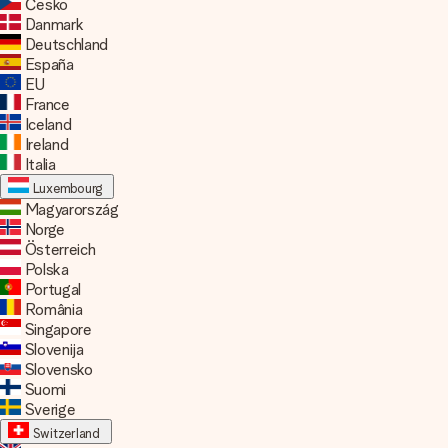
English
Česko
Français
Danmark
Deutschland
España
EU
France
Iceland
Ireland
Italia
Luxembourg
Deutsch
Magyarország
Français
Norge
Österreich
Polska
Portugal
România
Singapore
Slovenija
Slovensko
Suomi
Sverige
Switzerland