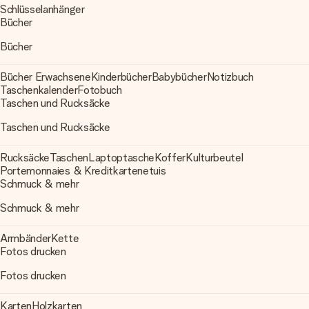
Schlüsselanhänger
Bücher
Bücher
Bücher Erwachsene
Kinderbücher
Babybücher
Notizbuch
Taschenkalender
Fotobuch
Taschen und Rucksäcke
Taschen und Rucksäcke
Rucksäcke
Taschen
Laptoptasche
Koffer
Kulturbeutel
Portemonnaies & Kreditkartenetuis
Schmuck & mehr
Schmuck & mehr
Armbänder
Kette
Fotos drucken
Fotos drucken
Karten
Holzkarten