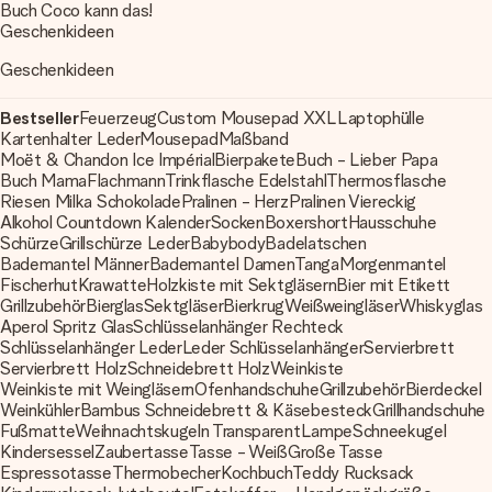
Buch Coco kann das!
Geschenkideen
Geschenkideen
Bestseller
Feuerzeug
Custom Mousepad XXL
Laptophülle
Kartenhalter Leder
Mousepad
Maßband
Moët & Chandon Ice Impérial
Bierpakete
Buch - Lieber Papa
Buch Mama
Flachmann
Trinkflasche Edelstahl
Thermosflasche
Riesen Milka Schokolade
Pralinen - Herz
Pralinen Viereckig
Alkohol Countdown Kalender
Socken
Boxershort
Hausschuhe
Schürze
Grillschürze Leder
Babybody
Badelatschen
Bademantel Männer
Bademantel Damen
Tanga
Morgenmantel
Fischerhut
Krawatte
Holzkiste mit Sektgläsern
Bier mit Etikett
Grillzubehör
Bierglas
Sektgläser
Bierkrug
Weißweingläser
Whiskyglas
Aperol Spritz Glas
Schlüsselanhänger Rechteck
Schlüsselanhänger Leder
Leder Schlüsselanhänger
Servierbrett
Servierbrett Holz
Schneidebrett Holz
Weinkiste
Weinkiste mit Weingläsern
Ofenhandschuhe
Grillzubehör
Bierdeckel
Weinkühler
Bambus Schneidebrett & Käsebesteck
Grillhandschuhe
Fußmatte
Weihnachtskugeln Transparent
Lampe
Schneekugel
Kindersessel
Zaubertasse
Tasse - Weiß
Große Tasse
Espressotasse
Thermobecher
Kochbuch
Teddy Rucksack