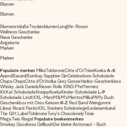
Blumen
Blumen
Blumensträuße
Trockenblumen
Longlife-Rosen
Wellness Geschenke
Neue Geschenke
Angebote
Marken
Marken
Populaire merken
Milka
Toblerone
Côte d'Or
Trixie
Koeka
A-K
Aperol
Bacardi
Bombay Sapphire Gin
Celebrations Schokolade
Chupa Chups
Côte d'Or
Vodka Grey Goose
Haribo-Geschenkbox
Whisky Jack Daniels
Riesen Rolle KING Pfefferminz
KitKat Schokolade
Kneipp
Koeka
Kinder-Schokolade
L-P
Schokolade Lindt
XXL-Mars
M&M's
Mentos
Milka
Miffy Buch
Geschenkbox mit Oreo Keksen
R-Z
Red Band Weingummi
Likeur Ricard Pastis
XXL Snickers Schokoriegel
Lederarmband
The Gift Label
Toblerone
Tony's Chocolonely
Trixie
Mega Twix Riegel
Populaire boekenmerken
Smokey Goodness Grillbuch
Der kleine Astronaut - Buch