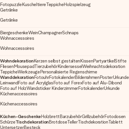
Fotopuzzle
Kuscheltiere
Teppiche
Holzspielzeug
Getränke
Getränke
Biergeschenke
Wein
Champagner
Schnaps
Wohnaccessoires
Wohnaccessoires
Wohndekoration
Kerzen selbst gestalten
Kissen
Partyartikel
Stifte
Fliesen
Mousepad
Tierzubehör
Kindersessel
Weihnachtsdekoration
Teppiche
Werkzeuge
Personalisierte Regenschirme
Wanddekoration
Fotouhr
Fotokalender
Bilderrahmen
Poster
Urkunde
Leinwand
Foto auf Acrylglas
Foto auf Forex
Foto auf Alu-Dibond
Foto auf Holz
Wandsticker Kinderzimmer
Fotokalender
Urkunde
Küchenaccessoires
Küchenaccessoires
Küchen-Geschenke
Holzbrett
Barzubehör
Grillzubehör
Fotodosen
Schürze
Tischdekoration
Brotdose
Teller
Tischdekoration
Tablett
Untersetzer
Besteck