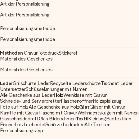
Art der Personalisierung
Art der Personalisierung
Personalisierungsmethode
Personalisierungsmethode
Methoden
Gravur
Fotodruck
Stickerei
Material des Geschenkes
Material des Geschenkes
Leder
Grillschürze Leder
Recycelte Lederschürze
Tischset Leder
Untersetzer
Schlüsselanhänger mit Namen
Alle Geschenke aus Leder
Holz
Weinkiste mit Gravur
Schneide- und Servierbretter
Flaschenöffner
Holzspielzeug
Foto auf Holz
Alle Geschenke aus Holz
Glas
Gläser mit Gravur
Karaffe mit Gravur
Flasche mit Gravur
Weihnachtskugeln mit Namen
Glasschneidebrett
Glas Bilderrahmen
Textil
Kleidung
Badtextilien
Fischerhut
Jutebeutel
Schürze bedrucken
Alle Textilien
Personalisierungstyp