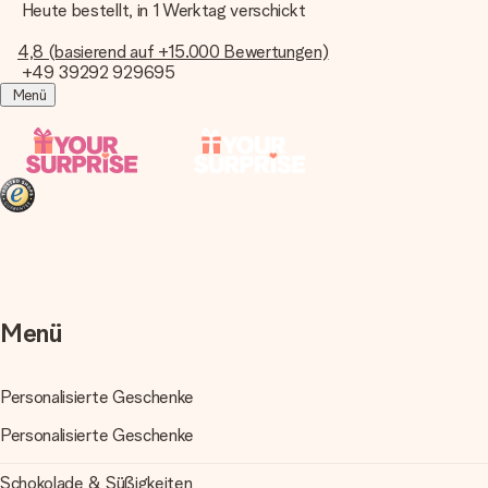
Heute bestellt, in 1 Werktag verschickt
4,8 (basierend auf +15.000 Bewertungen)
+49 39292 929695
Menü
Heute bestellt, in 1 Werktag verschickt
Wir bereiten dein Geschenk sorgfältig vor und schicken
es blitzschnell – damit du es genau zum richtigen
Zeitpunkt überreichen kannst, wenn es am meisten zählt.
4,8 (basierend auf +15.000 Bewertungen)
Unsere Geschenke begeistern. Kunden bewerten uns mit
Menü
4,8 bei Google Reviews (Gesamtergebnis aller Länder, in
die wir versenden).
Personalisierte Geschenke
+49 39292 929695
Personalisierte Geschenke
Montag - Freitag : 8:30 - 17:00 Uhr
Samstag - Sonntag : 8:30 - 13:00 Uhr
Schokolade & Süßigkeiten