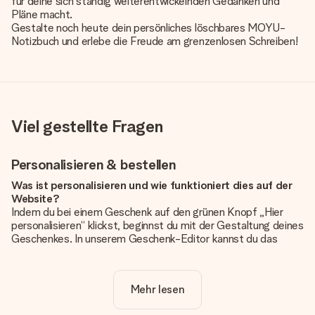
für deine sich ständig weiterentwickelnden Gedanken und
Pläne macht.
Gestalte noch heute dein persönliches löschbares MOYU-
Notizbuch und erlebe die Freude am grenzenlosen Schreiben!
Viel gestellte Fragen
Personalisieren & bestellen
Was ist personalisieren und wie funktioniert dies auf der
Website?
Indem du bei einem Geschenk auf den grünen Knopf „Hier
personalisieren“ klickst, beginnst du mit der Gestaltung deines
Geschenkes. In unserem Geschenk-Editor kannst du das
Geschenk komplett nach Wunsch mit deinem eigenen Foto
und/oder Text gestalten. Wenn du möchtest, wählst du auch
noch eines unserer angebotenen Designs, um deinem
Mehr lesen
Geschenk die perfekte Ausstrahlung zu verleihen.