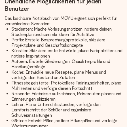
Unendliche Möglichkeiten für jeden
Benutzer
Das löschbare Notizbuch von MOYU eignet sich perfekt für
verschiedene Szenarien:
Studenten: Mache Vorlesungsnotizen, notiere deinen
Studienplan und sammle Ideen für Aufsätze
Profis: Erstelle Besprechungsprotokolle, skizziere
Projektpläne und Geschäftskonzepte
Künstler: Skizziere erste Entwürfe, plane Farbpaletten und
notiere Inspirationen
Autoren: Erstelle Gliederungen, Charakterprofile und
Handlungsstränge
Köche: Entwickle neue Rezepte, plane Menüs und
verfolge den Bestand an Zutaten
Fitnessbegeisterte: Protokolliere Trainingseinheiten, plane
Mahlzeiten und verfolge deinen Fortschritt
Reisende: Erlebnisse aufzeichnen, Reiserouten planen und
Erinnerungen skizzieren
Lehrer: Plane Unterrichtsstunden, verfolge den
Lernfortschritt der Schüler und organisiere
Schulveranstaltungen
Gärtner: Entwirf Pläne, notiere Pflanzpläne und verfolge
Wachstumsmuster