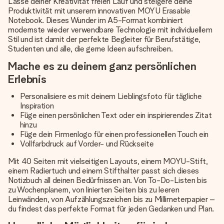
Lasse deiner Kreativität freien Lauf und steigere deine
Produktivität mit unserem innovativen MOYU Erasable
Notebook. Dieses Wunder im A5-Format kombiniert
modernste wieder verwendbare Technologie mit individuellem
Stil und ist damit der perfekte Begleiter für Berufstätige,
Studenten und alle, die gerne Ideen aufschreiben.
Mache es zu deinem ganz persönlichen
Erlebnis
Personalisiere es mit deinem Lieblingsfoto für tägliche
Inspiration
Füge einen persönlichen Text oder ein inspirierendes Zitat
hinzu
Füge dein Firmenlogo für einen professionellen Touch ein
Vollfarbdruck auf Vorder- und Rückseite
Mit 40 Seiten mit vielseitigen Layouts, einem MOYU-Stift,
einem Radiertuch und einem Stifthalter passt sich dieses
Notizbuch all deinen Bedürfnissen an. Von To-Do-Listen bis
zu Wochenplanern, von linierten Seiten bis zu leeren
Leinwänden, von Aufzählungszeichen bis zu Millimeterpapier –
du findest das perfekte Format für jeden Gedanken und Plan.