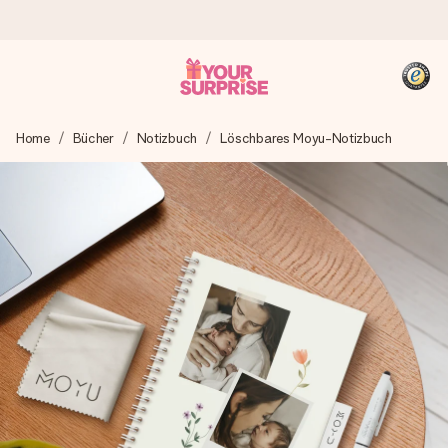
Heute bestellt, in 1 Werktag verschickt
Home
Bücher
Notizbuch
Löschbares Moyu-Notizbuch
Wir bereiten dein Geschenk sorgfältig vor und schicken es
blitzschnell – damit du es genau zum richtigen Zeitpunkt
überreichen kannst, wenn es am meisten zählt.
4,8 (basierend auf +15.000 Bewertungen)
Unsere Geschenke begeistern. Kunden bewerten uns mit
4,8 bei Google Reviews (Gesamtergebnis aller Länder, in
die wir versenden).
+49 39292 929695