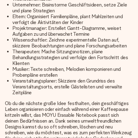
Unternehmer: Brainstorme Geschäftsideen, setze Ziele
und plane Strategien
Eltern: Organisiert Familienpläne, plant Mahlzeiten und
verfolgt die Aktivitäten der Kinder
Projektmanager: Erstellet Gantt-Diagramme, weiset
Aufgaben zu und überwachet Termine
Wissenschaftler: Zeichne experimentelle Daten auf,
skizziere Beobachtungen und plane Forschungsarbeiten
Therapeuten: Mache Sitzungsnotizen, plane
Behandlungsstrategien und verfolge den Fortschritt des
Klienten
Musiker: Texte schreiben, Melodien komponieren und
Probenpläne erstellen
Veranstaltungsplaner: Skizziere den Grundriss des
Veranstaltungsorts, erstelle Gästelisten und verwalte
Zeitpläne
Ob du die nächste große Idee festhalten, dein geschäftiges
Leben organisieren oder einfach während einer Kaffeepause
kritzeln willst, das MOYU Erasable Notebook passt sich
deinen Bedürfnissen an. Dank seines umweltfreundlichen
Designs kannst du so oft schreiben, löschen und neu
schreiben, wie du möchtest, was es zum perfekten Werkzeug