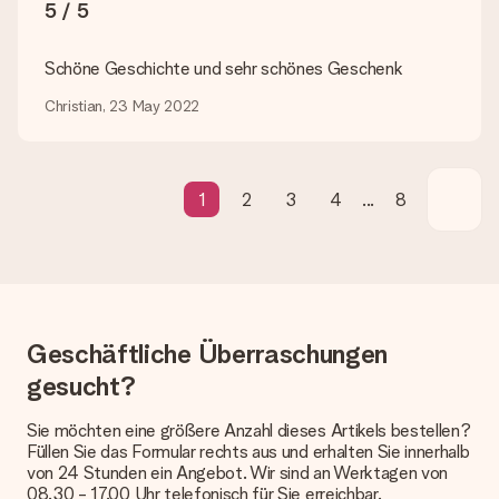
geschickt werden.
5 / 5
Lieferzeit, Lieferoptionen und Versandkosten
Schöne Geschichte und sehr schönes Geschenk
Kann ich ein Lieferdatum wählen?
Christian, 23 May 2022
Bedauerlicherweise ist es momentan (noch) nicht möglich, das
Geschenk zu einem Wunschtermin liefern zu lassen.
Wie lange dauert die Lieferzeit und wann werde ich mein
1
2
3
4
...
8
Geschenk erhalten?
Die aktuelle Lieferzeit steht jeweils auf der Produktseite bei
dem Geschenk vermeldet. Du kannst darauf vertrauen, dass
eine fristgerechte Lieferung durch unsere Lieferdienste
erfolgt.
Welche Lieferoptionen stehen zur Verfügung?
Geschäftliche Überraschungen
Derzeit können wir (noch) keine verschiedenen Lieferoptionen
anbieten. Das Geschenk, das bestellt wird, wird als Paket oder
gesucht?
Päckchen versendet. Möchtest du wissen, ob es als Paket
oder Päckchen geliefert wird, kontaktiere bitte unseren
Sie möchten eine größere Anzahl dieses Artikels bestellen?
Kundenservice.
Füllen Sie das Formular rechts aus und erhalten Sie innerhalb
von 24 Stunden ein Angebot. Wir sind an Werktagen von
Zahlung
08.30 - 17.00 Uhr telefonisch für Sie erreichbar.