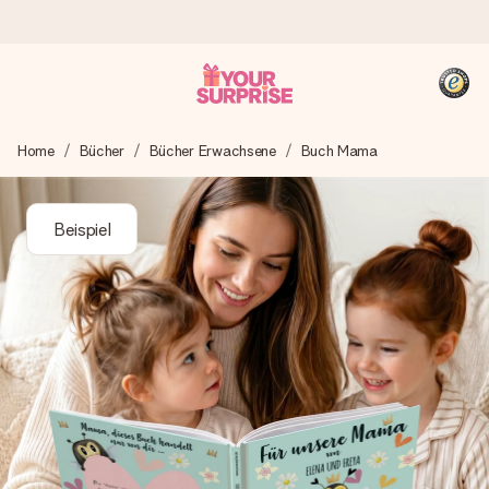
Heute bestellt, in 1 Werktag verschickt
Home
Bücher
Bücher Erwachsene
Buch Mama
Wir bereiten dein Geschenk sorgfältig vor und schicken es
blitzschnell – damit du es genau zum richtigen Zeitpunkt
überreichen kannst, wenn es am meisten zählt.
Beispiel
4,8 (basierend auf +15.000 Bewertungen)
Unsere Geschenke begeistern. Kunden bewerten uns mit
4,8 bei Google Reviews (Gesamtergebnis aller Länder, in
die wir versenden).
+49 39292 929695