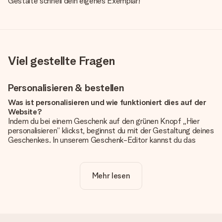
Gestalte schnell dein eigenes Exemplar!
Viel gestellte Fragen
Personalisieren & bestellen
Was ist personalisieren und wie funktioniert dies auf der
Website?
Indem du bei einem Geschenk auf den grünen Knopf „Hier
personalisieren“ klickst, beginnst du mit der Gestaltung deines
Geschenkes. In unserem Geschenk-Editor kannst du das
Geschenk komplett nach Wunsch mit deinem eigenen Foto
und/oder Text gestalten. Wenn du möchtest, wählst du auch
noch eines unserer angebotenen Designs, um deinem
Mehr lesen
Geschenk die perfekte Ausstrahlung zu verleihen.
Ist die Personalisierung im Preis enthalten?
Der auf der Website angezeigte Preis ist inklusive der
Personalisierung. So ist und bleibt es übersichtlich!