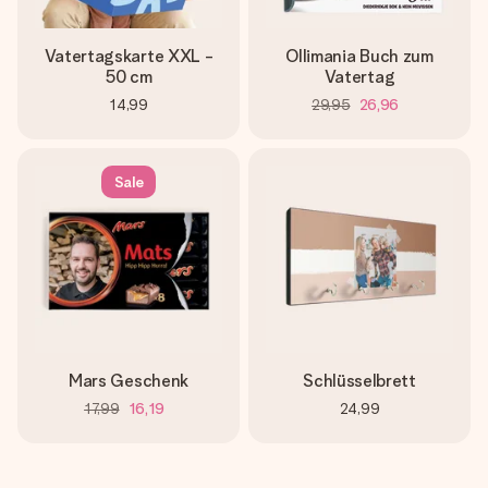
Vatertagskarte XXL -
Ollimania Buch zum
50 cm
Vatertag
14,99
29,95
26,96
Sale
Mars Geschenk
Schlüsselbrett
17,99
16,19
24,99