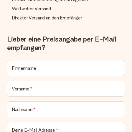
Was, wenn das Geschenk meine Erwartungen nicht
Weltweiter Versand
erfüllt?
Sollte das Geschenk wider Erwarten deine Erwartungen nicht
Direkter Versand an den Empfänger
erfüllen, bitten wir dich, unseren Kundenservice zu
kontaktieren. Dort wird dir umgehend ein passender
Lösungsvorschlag unterbreitet.
Lieber eine Preisangabe per E-Mail
Wird die Rechnung mit der Bestellung mitverschickt?
empfangen?
Alle Lieferungen erfolgen ohne Rechnung und/oder
Lieferschein. Die Rechnung zu deiner Bestellung erhältst du
zeitgleich mit der Bestätigungsmail und kannst sie jederzeit in
deinem MySurprise Account einsehen. Du kannst das
Firmenname
Geschenk also direkt beim Empfänger liefern lassen und es
bleibt eine echte Überraschung!
Vorname
Nachname
Deine E-Mail Adresse