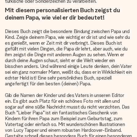
türkische oder Sonderzeichen zu verarbeiten.
Mit diesem personalisierten Buch zeigst du
deinem Papa, wie viel er dir bedeutet!
Dieses Buch zeigt die besondere Bindung zwischen Papa und
Kind. Zeige deinem Papa, wie wichtig er dir ist und wie sehr du
es genießt, wenn er Zeit mit dir verbringt. Dieses Buch ist
gefüllt mit vielen Dingen, die Papa dir lehrt, aber auch, wie du
ihm zeigst die Dinge mit anderen Augen zu sehen. Wenn er
durch deine Augen schaut, sieht er die Welt wieder ein
bisschen anders. Und während einige Leute denken, dein Vater
sei ein ganz normaler Mann, weißt du, dass er in Wirklichkeit ein
echter Held ist! Eine sehr
persönliches Buch
, speziell
angefertigt für den besten (deinen) Papa.
Gib die Namen der Kinder und des Vaters in unseren Editor
ein. Es gibt auch Platz für ein schönes Foto mit allen und
sogar auf eine süße Nachricht musst du nicht verzichten. Das
Buch "Lieber Papa" ist ein fantastisches Geschenk von
Kindern für ihren Papa zum Beispiel zum Geburtstag, zum
Vatertag oder einfach so. Mit wunderschönen Illustrationen
von Lucy Tapper und einem robusten Hardcover-Einband.
Gestalte schnell dieses besondere Buch für einen besonderen