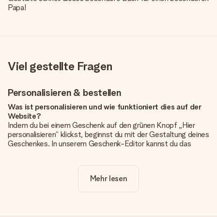
Papa!
Viel gestellte Fragen
Personalisieren & bestellen
Was ist personalisieren und wie funktioniert dies auf der
Website?
Indem du bei einem Geschenk auf den grünen Knopf „Hier
personalisieren“ klickst, beginnst du mit der Gestaltung deines
Geschenkes. In unserem Geschenk-Editor kannst du das
Geschenk komplett nach Wunsch mit deinem eigenen Foto
und/oder Text gestalten. Wenn du möchtest, wählst du auch
noch eines unserer angebotenen Designs, um deinem
Mehr lesen
Geschenk die perfekte Ausstrahlung zu verleihen.
Ist die Personalisierung im Preis enthalten?
Der auf der Website angezeigte Preis ist inklusive der