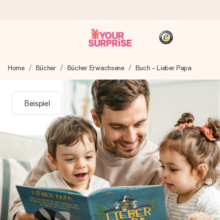
Heute bestellt, in 1 Werktag verschickt
Home
Bücher
Bücher Erwachsene
Buch - Lieber Papa
Wir bereiten dein Geschenk sorgfältig vor und schicken es
blitzschnell – damit du es genau zum richtigen Zeitpunkt
überreichen kannst, wenn es am meisten zählt.
Beispiel
4,8 (basierend auf +15.000 Bewertungen)
Unsere Geschenke begeistern. Kunden bewerten uns mit
4,8 bei Google Reviews (Gesamtergebnis aller Länder, in
die wir versenden).
+49 39292 929695