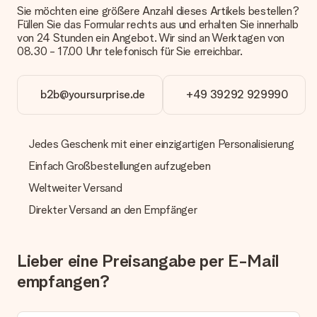
Sie möchten eine größere Anzahl dieses Artikels bestellen?
Zahlung
Füllen Sie das Formular rechts aus und erhalten Sie innerhalb
von 24 Stunden ein Angebot. Wir sind an Werktagen von
Wie kann ich meine Bestellung bezahlen?
08.30 - 17.00 Uhr telefonisch für Sie erreichbar.
Wir bieten die folgenden Zahlungsoptionen an: Vorauskasse
mit normaler Überweisung, Sofortüberweisung, Paypal,
Kreditkarte oder auf Rechnung über Klarna. Bei einer
b2b@yoursurprise.de
+49 39292 929990
manuellen Überweisung verlängert sich die Lieferzeit des
Geschenks jedoch um 3 Werktage.
Geschenk empfangen
Jedes Geschenk mit einer einzigartigen Personalisierung
Was, wenn das Geschenk meine Erwartungen nicht
Einfach Großbestellungen aufzugeben
erfüllt?
Weltweiter Versand
Sollte das Geschenk wider Erwarten deine Erwartungen nicht
erfüllen, bitten wir dich, unseren Kundenservice zu
Direkter Versand an den Empfänger
kontaktieren. Dort wird dir umgehend ein passender
Lösungsvorschlag unterbreitet.
Wird die Rechnung mit der Bestellung mitverschickt?
Lieber eine Preisangabe per E-Mail
Alle Lieferungen erfolgen ohne Rechnung und/oder
empfangen?
Lieferschein. Die Rechnung zu deiner Bestellung erhältst du
zeitgleich mit der Bestätigungsmail und kannst sie jederzeit in
deinem MySurprise Account einsehen. Du kannst das