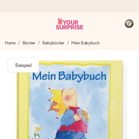
Heute bestellt, in 1 Werktag verschickt
Home
Bücher
Babybücher
Mein Babybuch
Wir bereiten dein Geschenk sorgfältig vor und schicken es
blitzschnell – damit du es genau zum richtigen Zeitpunkt
überreichen kannst, wenn es am meisten zählt.
Beispiel
4,8 (basierend auf +15.000 Bewertungen)
Unsere Geschenke begeistern. Kunden bewerten uns mit
4,8 bei Google Reviews (Gesamtergebnis aller Länder, in
die wir versenden).
+49 39292 929695