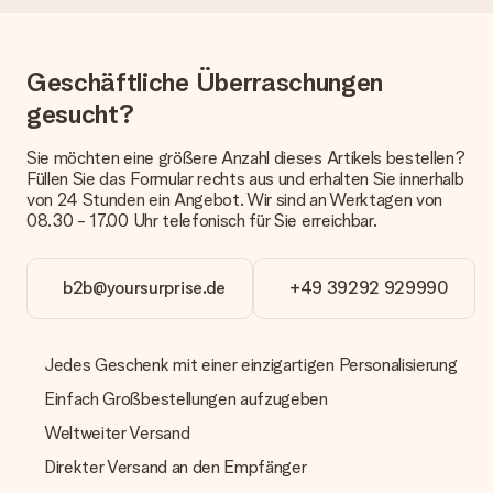
Welche Lieferoptionen stehen zur Verfügung?
Derzeit können wir (noch) keine verschiedenen Lieferoptionen
anbieten. Das Geschenk, das bestellt wird, wird als Paket oder
Geschäftliche Überraschungen
Päckchen versendet. Möchtest du wissen, ob es als Paket
oder Päckchen geliefert wird, kontaktiere bitte unseren
gesucht?
Kundenservice.
Sie möchten eine größere Anzahl dieses Artikels bestellen?
Zahlung
Füllen Sie das Formular rechts aus und erhalten Sie innerhalb
von 24 Stunden ein Angebot. Wir sind an Werktagen von
Wie kann ich meine Bestellung bezahlen?
08.30 - 17.00 Uhr telefonisch für Sie erreichbar.
Wir bieten die folgenden Zahlungsoptionen an: Vorauskasse
mit normaler Überweisung, Sofortüberweisung, Paypal,
Kreditkarte oder auf Rechnung über Klarna. Bei einer
manuellen Überweisung verlängert sich die Lieferzeit des
b2b@yoursurprise.de
+49 39292 929990
Geschenks jedoch um 3 Werktage.
Geschenk empfangen
Jedes Geschenk mit einer einzigartigen Personalisierung
Was, wenn das Geschenk meine Erwartungen nicht
Einfach Großbestellungen aufzugeben
erfüllt?
Sollte das Geschenk wider Erwarten deine Erwartungen nicht
Weltweiter Versand
erfüllen, bitten wir dich, unseren Kundenservice zu
Direkter Versand an den Empfänger
kontaktieren. Dort wird dir umgehend ein passender
Lösungsvorschlag unterbreitet.