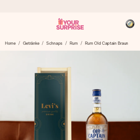
Heute bestellt, in 1 Werktag verschickt
Home
Getränke
Schnaps
Rum
Rum Old Captain Braun
Wir bereiten dein Geschenk sorgfältig vor und schicken es
blitzschnell – damit du es genau zum richtigen Zeitpunkt
überreichen kannst, wenn es am meisten zählt.
4,8 (basierend auf +15.000 Bewertungen)
Unsere Geschenke begeistern. Kunden bewerten uns mit
4,8 bei Google Reviews (Gesamtergebnis aller Länder, in
die wir versenden).
+49 39292 929695