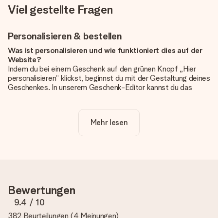
Viel gestellte Fragen
Personalisieren & bestellen
Was ist personalisieren und wie funktioniert dies auf der
Website?
Indem du bei einem Geschenk auf den grünen Knopf „Hier
personalisieren“ klickst, beginnst du mit der Gestaltung deines
Geschenkes. In unserem Geschenk-Editor kannst du das
Geschenk komplett nach Wunsch mit deinem eigenen Foto
und/oder Text gestalten. Wenn du möchtest, wählst du auch
noch eines unserer angebotenen Designs, um deinem
Mehr lesen
Geschenk die perfekte Ausstrahlung zu verleihen.
Ist die Personalisierung im Preis enthalten?
Der auf der Website angezeigte Preis ist inklusive der
Personalisierung. So ist und bleibt es übersichtlich!
Hat mein Foto die richtige Qualität?
Bewertungen
Wir möchten sicherstellen, dass du mit deinem Geschenk
rundum zufrieden bist. Deshalb ist es wichtig, qualitativ
9.4
/ 10
hochwertige Fotos zu verwenden. Wenn du dir nicht sicher
382 Beurteilungen
(
4 Meinungen
)
bist, ob dein Bild die erforderliche Qualität aufweist, wende