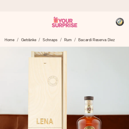
Heute bestellt, in 1 Werktag verschickt
Home
Getränke
Schnaps
Rum
Bacardi Reserva Diez
Wir bereiten dein Geschenk sorgfältig vor und schicken es
blitzschnell – damit du es genau zum richtigen Zeitpunkt
überreichen kannst, wenn es am meisten zählt.
4,8 (basierend auf +15.000 Bewertungen)
Unsere Geschenke begeistern. Kunden bewerten uns mit
4,8 bei Google Reviews (Gesamtergebnis aller Länder, in
die wir versenden).
+49 39292 929695