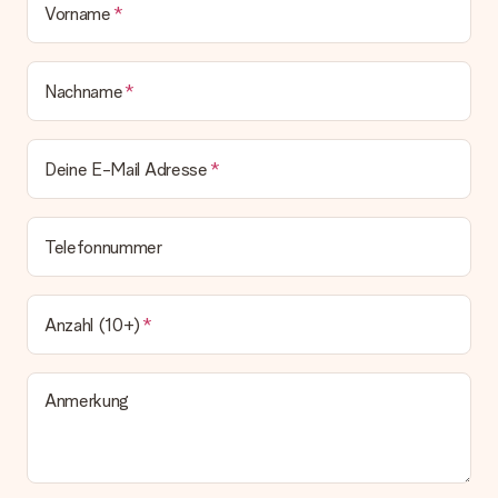
Derzeit können wir (noch) keine verschiedenen Lieferoptionen
Vorname
anbieten. Das Geschenk, das bestellt wird, wird als Paket oder
Päckchen versendet. Möchtest du wissen, ob es als Paket
oder Päckchen geliefert wird, kontaktiere bitte unseren
Nachname
Kundenservice.
Zahlung
Deine E-Mail Adresse
Wie kann ich meine Bestellung bezahlen?
Wir bieten die folgenden Zahlungsoptionen an: Vorauskasse
mit normaler Überweisung, Sofortüberweisung, Paypal,
Kreditkarte oder auf Rechnung über Klarna. Bei einer
Telefonnummer
manuellen Überweisung verlängert sich die Lieferzeit des
Geschenks jedoch um 3 Werktage.
Geschenk empfangen
Anzahl (10+)
Was, wenn das Geschenk meine Erwartungen nicht
erfüllt?
Sollte das Geschenk wider Erwarten deine Erwartungen nicht
Anmerkung
erfüllen, bitten wir dich, unseren Kundenservice zu
kontaktieren. Dort wird dir umgehend ein passender
Lösungsvorschlag unterbreitet.