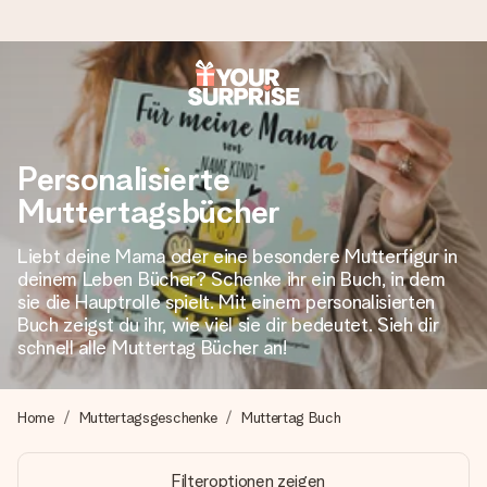
Heute bestellt, in 1 Werktag verschickt
Wir bereiten dein Geschenk sorgfältig vor und schicken es
Personalisierte
blitzschnell – damit du es genau zum richtigen Zeitpunkt
überreichen kannst, wenn es am meisten zählt.
Muttertagsbücher
Liebt deine Mama oder eine besondere Mutterfigur in
deinem Leben Bücher? Schenke ihr ein Buch, in dem
4,8 (basierend auf +15.000 Bewertungen)
sie die Hauptrolle spielt. Mit einem personalisierten
Unsere Geschenke begeistern. Kunden bewerten uns mit
Buch zeigst du ihr, wie viel sie dir bedeutet. Sieh dir
4,8 bei Google Reviews (Gesamtergebnis aller Länder, in
schnell alle Muttertag Bücher an!
die wir versenden).
Home
Muttertagsgeschenke
Muttertag Buch
+49 39292 929695
Filteroptionen zeigen