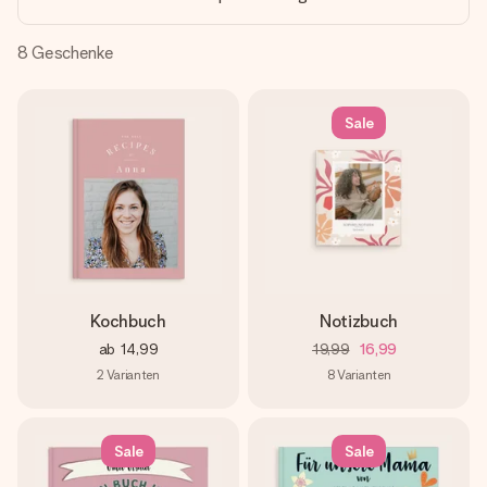
Montag - Freitag : 8:30 - 17:00 Uhr
Samstag - Sonntag : 8:30 - 13:00 Uhr
8
Geschenke
Sale
Kochbuch
Notizbuch
ab
14,99
19,99
16,99
2
Varianten
8
Varianten
Sale
Sale