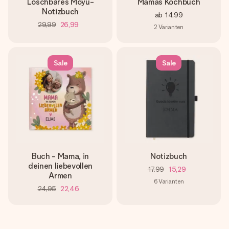
Löschbares Moyu-
Mamas Kochbuch
Notizbuch
ab
14,99
29,99
26,99
2
Varianten
Sale
Sale
Buch - Mama, in
Notizbuch
deinen liebevollen
17,99
15,29
Armen
6
Varianten
24,95
22,46