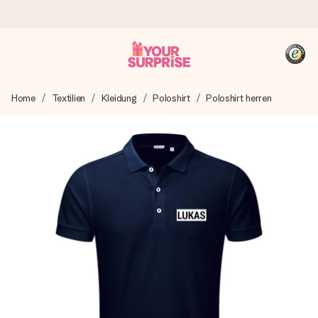
Heute bestellt, in 1 Werktag verschickt
Home
Textilien
Kleidung
Poloshirt
Poloshirt herren
Wir bereiten dein Geschenk sorgfältig vor und schicken es
blitzschnell – damit du es genau zum richtigen Zeitpunkt
überreichen kannst, wenn es am meisten zählt.
4,8 (basierend auf +15.000 Bewertungen)
Unsere Geschenke begeistern. Kunden bewerten uns mit
4,8 bei Google Reviews (Gesamtergebnis aller Länder, in
die wir versenden).
+49 39292 929695