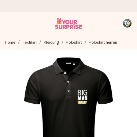
Heute bestellt, in 1 Werktag verschickt
Home
Textilien
Kleidung
Poloshirt
Poloshirt herren
Wir bereiten dein Geschenk sorgfältig vor und schicken es
blitzschnell – damit du es genau zum richtigen Zeitpunkt
überreichen kannst, wenn es am meisten zählt.
4,8 (basierend auf +15.000 Bewertungen)
Unsere Geschenke begeistern. Kunden bewerten uns mit
4,8 bei Google Reviews (Gesamtergebnis aller Länder, in
die wir versenden).
+49 39292 929695