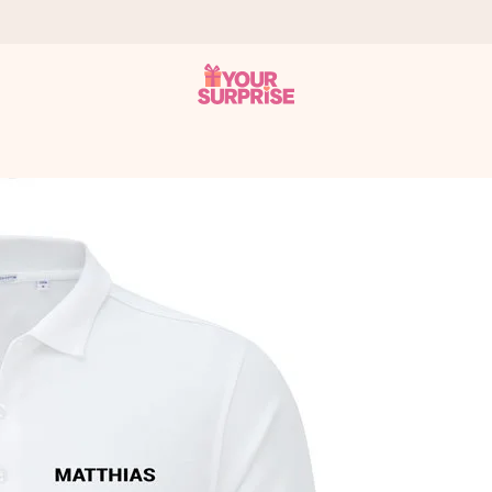
tzschnell – damit du es genau zum richtigen Zeitpunkt überreichen 
i Google Reviews (Gesamtergebnis aller Länder, in die wir versen