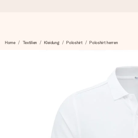
Heute bestellt, in 1 Werktag verschickt
Home
Textilien
Kleidung
Poloshirt
Poloshirt herren
Wir bereiten dein Geschenk sorgfältig vor und schicken es bli
zählt.
4,8 (basierend auf +15.000 Bewertungen)
Unsere Geschenke begeistern. Kunden bewerten uns mit 4,8 be
+49 39292 929695
Montag - Freitag : 8:30 - 17:00 Uhr
Samstag - Sonntag : 8:30 - 13:00 Uhr