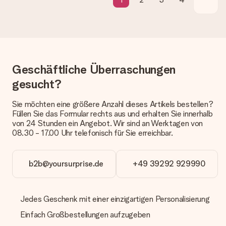
Welche Lieferoptionen stehen zur Verfügung?
Derzeit können wir (noch) keine verschiedenen Lieferoptionen
anbieten. Das Geschenk, das bestellt wird, wird als Paket oder
Päckchen versendet. Möchtest du wissen, ob es als Paket
oder Päckchen geliefert wird, kontaktiere bitte unseren
Kundenservice.
Geschäftliche Überraschungen
Zahlung
gesucht?
Wie kann ich meine Bestellung bezahlen?
Wir bieten die folgenden Zahlungsoptionen an: Vorauskasse
Sie möchten eine größere Anzahl dieses Artikels bestellen?
mit normaler Überweisung, Sofortüberweisung, Paypal,
Füllen Sie das Formular rechts aus und erhalten Sie innerhalb
Kreditkarte oder auf Rechnung über Klarna. Bei einer
von 24 Stunden ein Angebot. Wir sind an Werktagen von
manuellen Überweisung verlängert sich die Lieferzeit des
08.30 - 17.00 Uhr telefonisch für Sie erreichbar.
Geschenks jedoch um 3 Werktage.
Geschenk empfangen
b2b@yoursurprise.de
+49 39292 929990
Was, wenn das Geschenk meine Erwartungen nicht
erfüllt?
Sollte das Geschenk wider Erwarten deine Erwartungen nicht
Jedes Geschenk mit einer einzigartigen Personalisierung
erfüllen, bitten wir dich, unseren Kundenservice zu
Einfach Großbestellungen aufzugeben
kontaktieren. Dort wird dir umgehend ein passender
Lösungsvorschlag unterbreitet.