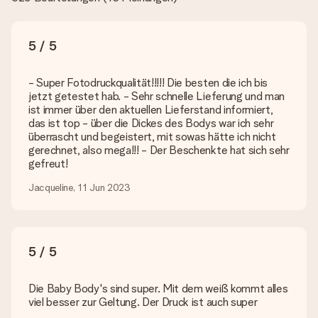
dich bitte an unseren Kundenservice und füge dein Foto
zusammen mit dem Geschenk bei, das du bestellen
möchtest. Unser Kundenservice kann dann die Qualität für
5 / 5
dich überprüfen!
Welche Dateien kann ich hochladen?
- Super Fotodruckqualität!!!!! Die besten die ich bis
Es können JPG und PNG Dateien in unseren Editor
jetzt getestet hab. - Sehr schnelle Lieferung und man
hochgeladen werden. Ist dies zu technisch oder möchtest du
ist immer über den aktuellen Lieferstand informiert,
eine andere Bilddatei verwenden? Kontaktiere bitte unseren
das ist top - über die Dickes des Bodys war ich sehr
Kundenservice, dort wird dir gerne weitergeholfen, sodass du
überrascht und begeistert, mit sowas hätte ich nicht
dein Geschenk gestalten kannst!
gerechnet, also mega!!! - Der Beschenkte hat sich sehr
gefreut!
Was, wenn die von mir gewünschte Farbe oder eine andere
Option nicht zur Verfügung steht?
Jacqueline, 11 Jun 2023
Suchst du ein spezielles Geschenk oder ein Geschenk in einer
bestimmten Farbe aber wirst auf unserer Seite nicht fündig?
Kontaktiere bitte unseren Kundenservice, dort wird dir gerne
weitergeholfen!
5 / 5
Wie füge ich eine Geschenkkarte hinzu? Was genau ist
die Geschenkkarte?
Die Baby Body's sind super. Mit dem weiß kommt alles
In unserem Warenkorb bieten wie die Option „Gratis
viel besser zur Geltung. Der Druck ist auch super
Geschenkkarte“ an. Klicke diese Option an, wenn du diese