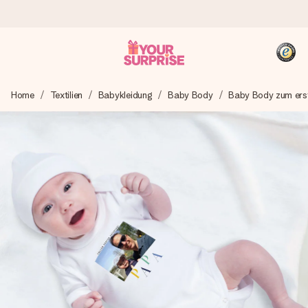
Heute bestellt, in 1 Werktag verschickt
Home
Textilien
Babykleidung
Baby Body
Baby Body zum ers
Wir bereiten dein Geschenk sorgfältig vor und schicken es
blitzschnell – damit du es genau zum richtigen Zeitpunkt
überreichen kannst, wenn es am meisten zählt.
4,8 (basierend auf +15.000 Bewertungen)
Unsere Geschenke begeistern. Kunden bewerten uns mit
4,8 bei Google Reviews (Gesamtergebnis aller Länder, in
die wir versenden).
+49 39292 929695