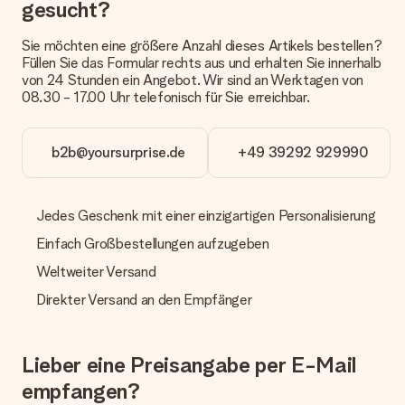
gesucht?
Derzeit können wir (noch) keine verschiedenen Lieferoptionen
anbieten. Das Geschenk, das bestellt wird, wird als Paket oder
Sie möchten eine größere Anzahl dieses Artikels bestellen?
Päckchen versendet. Möchtest du wissen, ob es als Paket
Füllen Sie das Formular rechts aus und erhalten Sie innerhalb
oder Päckchen geliefert wird, kontaktiere bitte unseren
von 24 Stunden ein Angebot. Wir sind an Werktagen von
Kundenservice.
08.30 - 17.00 Uhr telefonisch für Sie erreichbar.
Zahlung
Wie kann ich meine Bestellung bezahlen?
b2b@yoursurprise.de
+49 39292 929990
Wir bieten die folgenden Zahlungsoptionen an: Vorauskasse
mit normaler Überweisung, Sofortüberweisung, Paypal,
Kreditkarte oder auf Rechnung über Klarna. Bei einer
Jedes Geschenk mit einer einzigartigen Personalisierung
manuellen Überweisung verlängert sich die Lieferzeit des
Geschenks jedoch um 3 Werktage.
Einfach Großbestellungen aufzugeben
Geschenk empfangen
Weltweiter Versand
Was, wenn das Geschenk meine Erwartungen nicht
Direkter Versand an den Empfänger
erfüllt?
Sollte das Geschenk wider Erwarten deine Erwartungen nicht
erfüllen, bitten wir dich, unseren Kundenservice zu
Lieber eine Preisangabe per E-Mail
kontaktieren. Dort wird dir umgehend ein passender
Lösungsvorschlag unterbreitet.
empfangen?