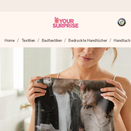
Heute bestellt, in 1 Werktag verschickt
Home
Textilien
Badtextilien
Bedruckte Handtücher
Handtuch
Wir bereiten dein Geschenk sorgfältig vor und schicken es
blitzschnell – damit du es genau zum richtigen Zeitpunkt
überreichen kannst, wenn es am meisten zählt.
4,8 (basierend auf +15.000 Bewertungen)
Unsere Geschenke begeistern. Kunden bewerten uns mit
4,8 bei Google Reviews (Gesamtergebnis aller Länder, in
die wir versenden).
+49 39292 929695