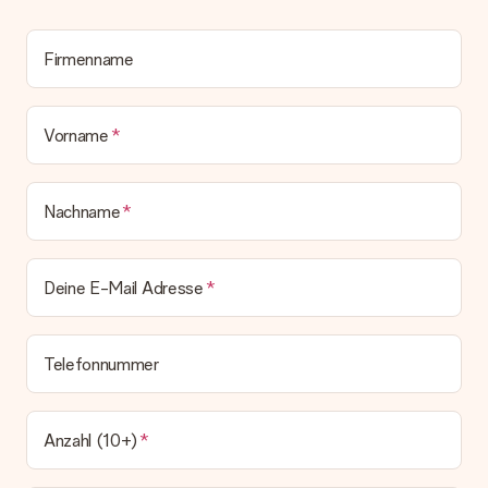
Wird die Rechnung mit der Bestellung mitverschickt?
Alle Lieferungen erfolgen ohne Rechnung und/oder
Lieferschein. Die Rechnung zu deiner Bestellung erhältst du
Firmenname
zeitgleich mit der Bestätigungsmail und kannst sie jederzeit in
deinem MySurprise Account einsehen. Du kannst das
Geschenk also direkt beim Empfänger liefern lassen und es
Vorname
bleibt eine echte Überraschung!
Nachname
Deine E-Mail Adresse
Telefonnummer
Anzahl (10+)