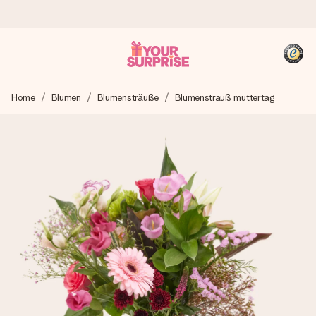
Heute bestellt, in 1 Werktag verschickt
Home
Blumen
Blumensträuße
Blumenstrauß muttertag
Wir bereiten dein Geschenk sorgfältig vor und schicken es
blitzschnell – damit du es genau zum richtigen Zeitpunkt
überreichen kannst, wenn es am meisten zählt.
4,8 (basierend auf +15.000 Bewertungen)
Unsere Geschenke begeistern. Kunden bewerten uns mit
4,8 bei Google Reviews (Gesamtergebnis aller Länder, in
die wir versenden).
+49 39292 929695