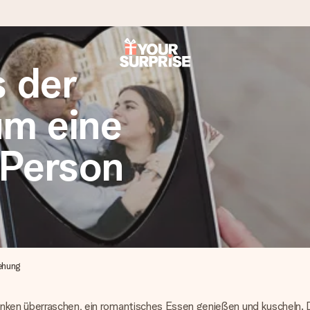
s der
tzschnell – damit du es genau zum richtigen Zeitpunkt überreichen 
um eine
 Person
i Google Reviews (Gesamtergebnis aller Länder, in die wir versen
iehung
enken überraschen, ein romantisches Essen genießen und kuscheln. D