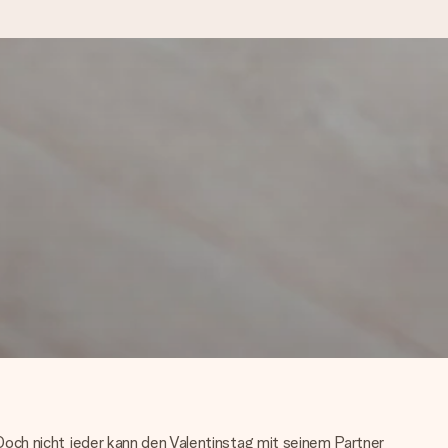
kannst, wenn es am meisten
den).
och nicht jeder kann den Valentinstag mit seinem Partner