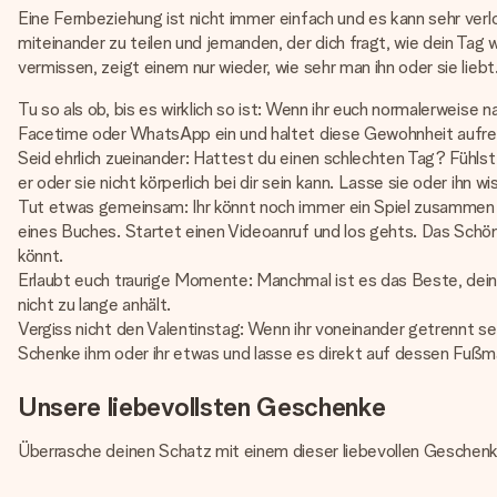
Eine Fernbeziehung ist nicht immer einfach und es kann sehr ve
miteinander zu teilen und jemanden, der dich fragt, wie dein Ta
vermissen, zeigt einem nur wieder, wie sehr man ihn oder sie lie
Tu so als ob, bis es wirklich so ist: Wenn ihr euch normalerweis
Facetime oder WhatsApp ein und haltet diese Gewohnheit aufrech
Seid ehrlich zueinander: Hattest du einen schlechten Tag? Fühlst 
er oder sie nicht körperlich bei dir sein kann. Lasse sie oder ihn
Tut etwas gemeinsam: Ihr könnt noch immer ein Spiel zusammen sp
eines Buches. Startet einen Videoanruf und los gehts. Das Schöne
könnt.
Erlaubt euch traurige Momente: Manchmal ist es das Beste, deinen
nicht zu lange anhält.
Vergiss nicht den Valentinstag: Wenn ihr voneinander getrennt se
Schenke ihm oder ihr etwas und lasse es direkt auf dessen Fußmat
Unsere liebevollsten Geschenke
Überrasche deinen Schatz mit einem dieser liebevollen Geschenk