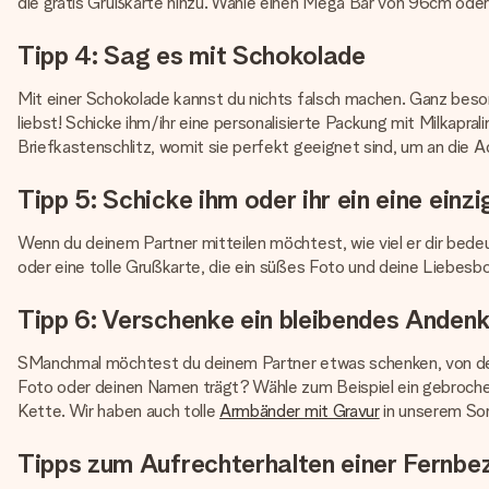
die gratis Grußkarte hinzu. Wähle einen Mega Bär von 96cm ode
Tipp 4: Sag es mit Schokolade
Mit einer Schokolade kannst du nichts falsch machen. Ganz besonde
liebst! Schicke ihm/ihr eine personalisierte Packung mit Milkap
Briefkastenschlitz, womit sie perfekt geeignet sind, um an die
Tipp 5: Schicke ihm oder ihr ein eine ein
Wenn du deinem Partner mitteilen möchtest, wie viel er dir bedeu
oder eine tolle Grußkarte, die ein süßes Foto und deine Liebesb
Tipp 6: Verschenke ein bleibendes Anden
SManchmal möchtest du deinem Partner etwas schenken, von dem er
Foto oder deinen Namen trägt? Wähle zum Beispiel ein gebrochene
Kette. Wir haben auch tolle
Armbänder mit Gravur
in unserem Sort
Tipps zum Aufrechterhalten einer Fernbe