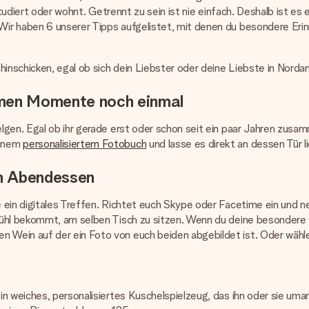
studiert oder wohnt. Getrennt zu sein ist nie einfach. Deshalb ist es
ir haben 6 unserer Tipps aufgelistet, mit denen du besondere Eri
 hinschicken, egal ob sich dein Liebster oder deine Liebste in Nord
amen Momente noch einmal
lgen. Egal ob ihr gerade erst oder schon seit ein paar Jahren zusam
einem
personalisiertem Fotobuch
und lasse es direkt an dessen Tür l
um Abendessen
e ein digitales Treffen. Richtet euch Skype oder Facetime ein und
efühl bekommt, am selben Tisch zu sitzen. Wenn du deine besonder
 Wein auf der ein Foto von euch beiden abgebildet ist. Oder wäh
n weiches, personalisiertes Kuschelspielzeug, das ihn oder sie umar