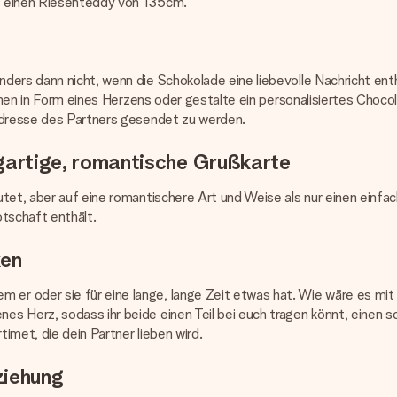
r einen Riesenteddy von 135cm.
rs dann nicht, wenn die Schokolade eine liebevolle Nachricht enthäl
ralinen in Form eines Herzens oder gestalte ein personalisiertes C
 Adresse des Partners gesendet zu werden.
zigartige, romantische Grußkarte
tet, aber auf eine romantischere Art und Weise als nur einen einfa
otschaft enthält.
ken
 oder sie für eine lange, lange Zeit etwas hat. Wie wäre es mit e
s Herz, sodass ihr beide einen Teil bei euch tragen könnt, einen 
imet, die dein Partner lieben wird.
ziehung