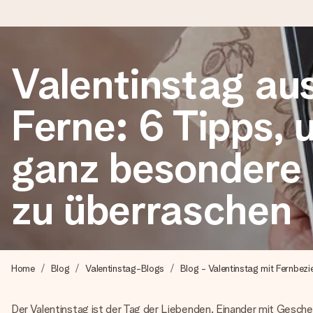
Valentinstag au
Heute bestellt, in 1 Werktag verschickt
Wir bereiten dein Geschenk sorgfältig vor und schicken es bli
Ferne: 6 Tipps, 
zählt.
ganz besondere
4,8 (basierend auf +15.000 Bewertungen)
zu überraschen
Unsere Geschenke begeistern. Kunden bewerten uns mit 4,8 be
+49 39292 929695
Home
Blog
Valentinstag-Blogs
Blog - Valentinstag mit Fernbez
Montag - Freitag : 8:30 - 17:00 Uhr
Samstag - Sonntag : 8:30 - 13:00 Uhr
Der Valentinstag ist der Tag der Liebenden. Einander mit Gesch