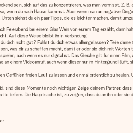
rlockend sein, sich auf das zu konzentrieren, was man vermisst. Z
g war, wenn du nach Hause kommst. Aber wenn man an negative Dinge 
bt. Unten siehst du ein paar Tipps, die es leichter machen, damit 
e nach Feierabend bei einem Glas Wein von eurem Tag erzählt, dann ha
t. Auf diese Weise bleibt ihr in Verbindung.
du dich nicht gut? Fühlst du dich etwas alleingelassen? Teile deine
 wissen, was dir zu schaffen macht, damit er oder sie dich mit Worten 
ielen, auch wenn es nur digital ist. Das Gleiche gilt für einen Fi
 an einem Videoanruf, auch wenn dieser nur im Hintergrund läuft, si
 Gefühlen freien Lauf zu lassen und einmal ordentlich zu heulen. U
id, sind diese Momente noch wichtiger. Zeige deinem Partner, dass e
te liefern. Die Hauptsache ist, zu zeigen, dass du an ihn oder sie 
e: