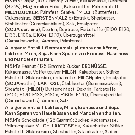
M&M's Crispy (107 Gramm): Zucker, Kakaomasse, Reismehl
(9,3 %),
Magermilch
Pulver, Kakaobutter, Palmkernfett,
MILCHZUCKER
, Palmfett, Stärke, (
MILCH
)Butterfett,
Glukosesirup,
GERSTENMALZ
b>Extrakt, Sheabutter,
Stabilisator (Gummiarabikum), Salz, Emulgator
(
SOJAlecithine
), Dextrin, Dextrose, Farbstoffe (E100, E120,
E133, E160a, E160e, E170), Überzugsmittel
(Carnaubawachs), Aromen, Palmkernöl.
Allergene: Enthält Gerstenmalz, glutenreiche Körner,
Laktose, Milch, Soja. Kann Spuren von Erdnuss, Haselnuss
und Mandel enthalten.
M&M's Peanut (125 Gramm): Zucker,
ERDNÜSSE
,
Kakaomasse, Vollfettpulver
MILCH
, Kakaobutter, Stärke,
Palmfett, Glukosesirup, entrahmtes
MILCH
pulver, Emulgator
(
SOJA
lecithin),
LAKTOSE
, Stabilisator (Gummiarabikum),
Sheafett, (
MILCH
) Butterreinfett, Dextrin, Farbstoffe
(E100, E120, E133, E160a, E160e, E170), Überzugsmittel
(Carnaubawachs), Aromen, Salz.
Allergene: Enthält Laktose, Milch, Erdnüsse und Soja.
Kann Spuren von Haselnüssen und Mandeln enthalten.
M&M's Schokolade (125 Gramm): Zucker, Kakaomasse,
Vollmilchpulver
MILCH
,
LAKTOSE
b>, Kakaobutter, Stärke,
Palmfett, Glukosesirup, Sheabutter, Stabilisator (Araber