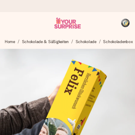
Heute bestellt, in 1 Werktag verschickt
Home
Schokolade & Süßigkeiten
Schokolade
Schokoladenbox
Wir bereiten dein Geschenk sorgfältig vor und schicken es
blitzschnell – damit du es genau zum richtigen Zeitpunkt
überreichen kannst, wenn es am meisten zählt.
4,8 (basierend auf +15.000 Bewertungen)
Unsere Geschenke begeistern. Kunden bewerten uns mit
4,8 bei Google Reviews (Gesamtergebnis aller Länder, in
die wir versenden).
+49 39292 929695