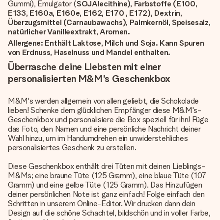
Gummi), Emulgator (
SOJAlecithine), Farbstoffe (E100,
E133, E160a, E160e, E162, E170 , E172), Dextrin,
Überzugsmittel (Carnaubawachs), Palmkernöl, Speisesalz,
natürlicher Vanilleextrakt, Aromen.
Allergene: Enthält Laktose, Milch und Soja. Kann Spuren
von Erdnuss, Haselnuss und Mandel enthalten.
Überrasche deine Liebsten mit einer
personalisierten M&M's Geschenkbox
M&M's werden allgemein von allen geliebt, die Schokolade
lieben! Schenke dem glücklichen Empfänger diese M&M's-
Geschenkbox und personalisiere die Box speziell für ihn! Füge
das Foto, den Namen und eine persönliche Nachricht deiner
Wahl hinzu, um im Handumdrehen ein unwiderstehliches
personalisiertes Geschenk zu erstellen.
Diese Geschenkbox enthält drei Tüten mit deinen Lieblings-
M&Ms; eine braune Tüte (125 Gramm), eine blaue Tüte (107
Gramm) und eine gelbe Tüte (125 Gramm). Das Hinzufügen
deiner persönlichen Note ist ganz einfach! Folge einfach den
Schritten in unserem Online-Editor. Wir drucken dann dein
Design auf die schöne Schachtel, bildschön und in voller Farbe,