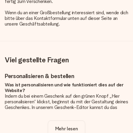
fertig zum Verschenken.
Wenn du an einer Großbestellung interessiert sind, wende dich
bitte über das Kontaktformular unten auf dieser Seite an
unsere Geschäftsabteilung.
Viel gestellte Fragen
Personalisieren & bestellen
Was ist personalisieren und wie funktioniert dies auf der
Website?
Indem du bei einem Geschenk auf den grünen Knopf „Hier
personalisieren“ klickst, beginnst du mit der Gestaltung deines
Geschenkes. In unserem Geschenk-Editor kannst du das
Geschenk komplett nach Wunsch mit deinem eigenen Foto
und/oder Text gestalten. Wenn du möchtest, wählst du auch
noch eines unserer angebotenen Designs, um deinem
Mehr lesen
Geschenk die perfekte Ausstrahlung zu verleihen.