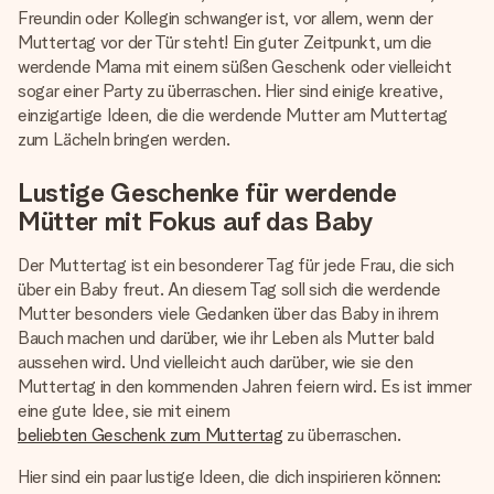
Montag - Freitag : 8:30 - 17:00 Uhr
Freundin oder Kollegin schwanger ist, vor allem, wenn der
Samstag - Sonntag : 8:30 - 13:00 Uhr
Muttertag vor der Tür steht! Ein guter Zeitpunkt, um die
werdende Mama mit einem süßen Geschenk oder vielleicht
sogar einer Party zu überraschen. Hier sind einige kreative,
einzigartige Ideen, die die werdende Mutter am Muttertag
zum Lächeln bringen werden.
Lustige Geschenke für werdende
Mütter mit Fokus auf das Baby
Der Muttertag ist ein besonderer Tag für jede Frau, die sich
über ein Baby freut. An diesem Tag soll sich die werdende
Mutter besonders viele Gedanken über das Baby in ihrem
Bauch machen und darüber, wie ihr Leben als Mutter bald
aussehen wird. Und vielleicht auch darüber, wie sie den
Muttertag in den kommenden Jahren feiern wird. Es ist immer
eine gute Idee, sie mit einem
beliebten Geschenk zum Muttertag
zu überraschen.
Hier sind ein paar lustige Ideen, die dich inspirieren können: