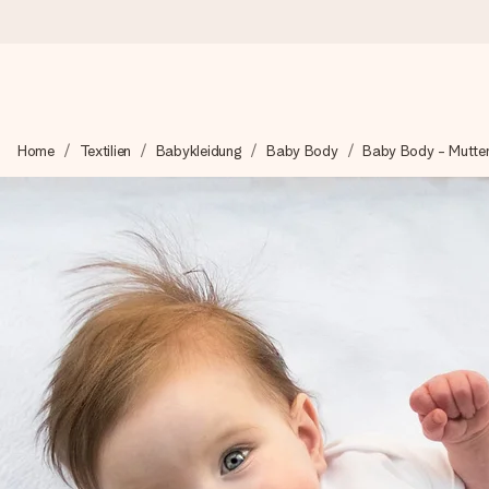
Heute bestellt, in 1 Werktag verschickt
Home
Textilien
Babykleidung
Baby Body
Baby Body - Mutte
Wir bereiten dein Geschenk sorgfältig vor und schicken es bli
zählt.
4,8 (basierend auf +15.000 Bewertungen)
Unsere Geschenke begeistern. Kunden bewerten uns mit 4,8 be
+49 39292 929695
Montag - Freitag : 8:30 - 17:00 Uhr
Samstag - Sonntag : 8:30 - 13:00 Uhr