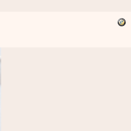
kannst, wenn es am meisten
den).