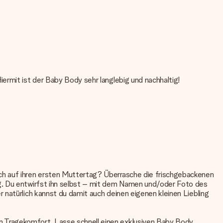
ermit ist der Baby Body sehr langlebig und nachhaltig!
ch auf ihren ersten Muttertag? Überrasche die frischgebackenen
ag. Du entwirfst ihn selbst – mit dem Namen und/oder Foto des
 natürlich kannst du damit auch deinen eigenen kleinen Liebling
n Tragekomfort. Lasse schnell einen exklusiven Baby Body