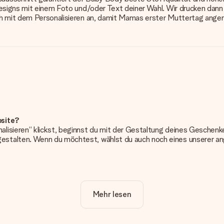
esigns mit einem Foto und/oder Text deiner Wahl. Wir drucken dann d
ich mit dem Personalisieren an, damit Mamas erster Muttertag ang
bsite?
alisieren“ klickst, beginnst du mit der Gestaltung deines Gesche
estalten. Wenn du möchtest, wählst du auch noch eines unserer 
erung. So ist und bleibt es übersichtlich!
Mehr lesen
frieden bist. Deshalb ist es wichtig, qualitativ hochwertige Fotos z
Kundenservice und füge dein Foto zusammen mit dem Geschenk bei, 