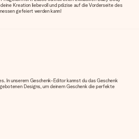
eine Kreation liebevoll und präzise auf die Vorderseite des
emessen gefeiert werden kann!
nkes. In unserem Geschenk-Editor kannst du das Geschenk
angebotenen Designs, um deinem Geschenk die perfekte
u verwenden. Wenn du dir nicht sicher bist, ob dein Bild die
das du bestellen möchtest. Unser Kundenservice kann dann die