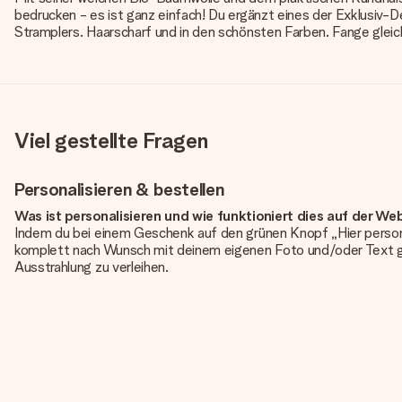
bedrucken - es ist ganz einfach! Du ergänzt eines der Exklusiv-D
Stramplers. Haarscharf und in den schönsten Farben. Fange gle
Viel gestellte Fragen
Personalisieren & bestellen
Was ist personalisieren und wie funktioniert dies auf der We
Indem du bei einem Geschenk auf den grünen Knopf „Hier person
komplett nach Wunsch mit deinem eigenen Foto und/oder Text g
Ausstrahlung zu verleihen.
Ist die Personalisierung im Preis enthalten?
Der auf der Website angezeigte Preis ist inklusive der Personalisi
Hat mein Foto die richtige Qualität?
Wir möchten sicherstellen, dass du mit deinem Geschenk rundum zu
erforderliche Qualität aufweist, wende dich bitte an unseren 