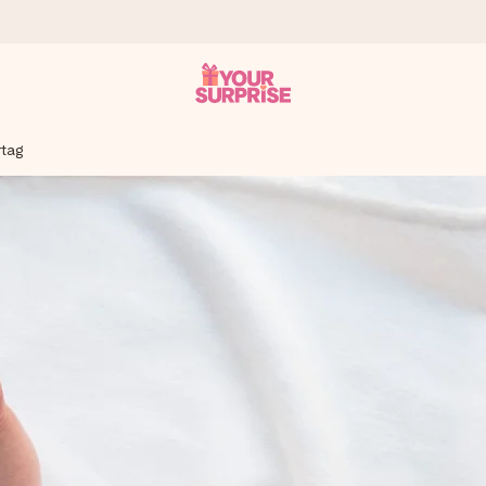
rtag
tzschnell – damit du es genau zum richtigen Zeitpunkt überreichen 
i Google Reviews (Gesamtergebnis aller Länder, in die wir versen