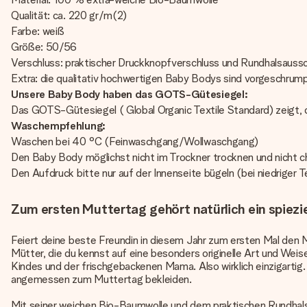
Qualität: ca. 220 gr/m(2)
Farbe: weiß
Größe: 50/56
Verschluss: praktischer Druckknopfverschluss und Rundhalsauss
Extra: die qualitativ hochwertigen Baby Bodys sind vorgeschrump
Unsere Baby Body haben das GOTS-Gütesiegel:
Das GOTS-Gütesiegel ( Global Organic Textile Standard) zeigt, da
Waschempfehlung:
Waschen bei 40 °C (Feinwaschgang/Wollwaschgang)
Den Baby Body möglichst nicht im Trockner trocknen und nicht c
Den Aufdruck bitte nur auf der Innenseite bügeln (bei niedriger 
Zum ersten Muttertag gehört natürlich ein spiezi
Feiert deine beste Freundin in diesem Jahr zum ersten Mal den 
Mütter, die du kennst auf eine besonders originelle Art und We
Kindes und der frischgebackenen Mama. Also wirklich einzigartig.
angemessen zum Muttertag bekleiden.
Mit seiner weichen Bio-Baumwolle und dem praktischen Rundhals