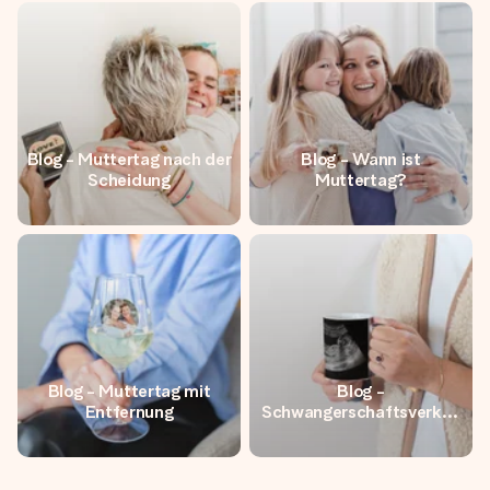
Montag - Freitag : 8:30 - 17:00 Uhr
Samstag - Sonntag : 8:30 - 13:00 Uhr
Blog - Muttertag nach der
Blog - Wann ist
Scheidung
Muttertag?
Blog - Muttertag mit
Blog -
Entfernung
Schwangerschaftsverkün
dung