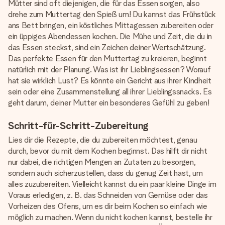
Mütter sind oft diejenigen, die für das Essen sorgen, also
drehe zum Muttertag den Spieß um! Du kannst das Frühstück
ans Bett bringen, ein köstliches Mittagessen zubereiten oder
ein üppiges Abendessen kochen. Die Mühe und Zeit, die du in
das Essen steckst, sind ein Zeichen deiner Wertschätzung.
Das perfekte Essen für den Muttertag zu kreieren, beginnt
natürlich mit der Planung. Was ist ihr Lieblingsessen? Worauf
hat sie wirklich Lust? Es könnte ein Gericht aus ihrer Kindheit
sein oder eine Zusammenstellung all ihrer Lieblingssnacks. Es
geht darum, deiner Mutter ein besonderes Gefühl zu geben!
Schritt-für-Schritt-Zubereitung
Lies dir die Rezepte, die du zubereiten möchtest, genau
durch, bevor du mit dem Kochen beginnst. Das hilft dir nicht
nur dabei, die richtigen Mengen an Zutaten zu besorgen,
sondern auch sicherzustellen, dass du genug Zeit hast, um
alles zuzubereiten. Vielleicht kannst du ein paar kleine Dinge im
Voraus erledigen, z. B. das Schneiden von Gemüse oder das
Vorheizen des Ofens, um es dir beim Kochen so einfach wie
möglich zu machen. Wenn du nicht kochen kannst, bestelle ihr