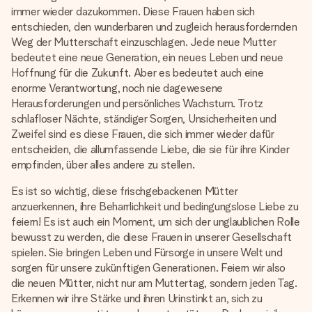
Montag - Freitag : 8:30 - 17:00 Uhr
immer wieder dazukommen. Diese Frauen haben sich
Samstag - Sonntag : 8:30 - 13:00 Uhr
entschieden, den wunderbaren und zugleich herausfordernden
Weg der Mutterschaft einzuschlagen. Jede neue Mutter
bedeutet eine neue Generation, ein neues Leben und neue
Hoffnung für die Zukunft. Aber es bedeutet auch eine
enorme Verantwortung, noch nie dagewesene
Herausforderungen und persönliches Wachstum. Trotz
schlafloser Nächte, ständiger Sorgen, Unsicherheiten und
Zweifel sind es diese Frauen, die sich immer wieder dafür
entscheiden, die allumfassende Liebe, die sie für ihre Kinder
empfinden, über alles andere zu stellen.
Es ist so wichtig, diese frischgebackenen Mütter
anzuerkennen, ihre Beharrlichkeit und bedingungslose Liebe zu
feiern! Es ist auch ein Moment, um sich der unglaublichen Rolle
bewusst zu werden, die diese Frauen in unserer Gesellschaft
spielen. Sie bringen Leben und Fürsorge in unsere Welt und
sorgen für unsere zukünftigen Generationen. Feiern wir also
die neuen Mütter, nicht nur am Muttertag, sondern jeden Tag.
Erkennen wir ihre Stärke und ihren Urinstinkt an, sich zu