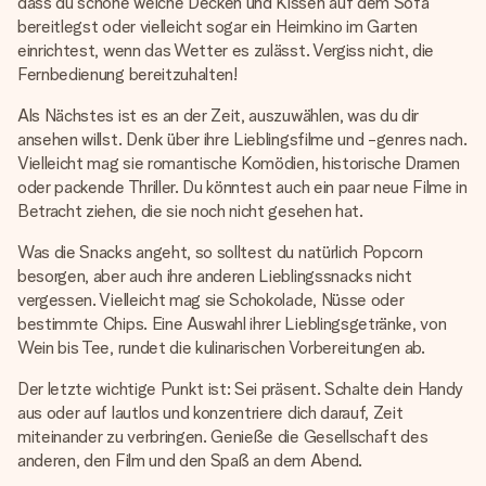
dass du schöne weiche Decken und Kissen auf dem Sofa
bereitlegst oder vielleicht sogar ein Heimkino im Garten
einrichtest, wenn das Wetter es zulässt. Vergiss nicht, die
Fernbedienung bereitzuhalten!
Als Nächstes ist es an der Zeit, auszuwählen, was du dir
ansehen willst. Denk über ihre Lieblingsfilme und -genres nach.
Vielleicht mag sie romantische Komödien, historische Dramen
oder packende Thriller. Du könntest auch ein paar neue Filme in
Betracht ziehen, die sie noch nicht gesehen hat.
Was die Snacks angeht, so solltest du natürlich Popcorn
besorgen, aber auch ihre anderen Lieblingssnacks nicht
vergessen. Vielleicht mag sie Schokolade, Nüsse oder
bestimmte Chips. Eine Auswahl ihrer Lieblingsgetränke, von
Wein bis Tee, rundet die kulinarischen Vorbereitungen ab.
Der letzte wichtige Punkt ist: Sei präsent. Schalte dein Handy
aus oder auf lautlos und konzentriere dich darauf, Zeit
miteinander zu verbringen. Genieße die Gesellschaft des
anderen, den Film und den Spaß an dem Abend.