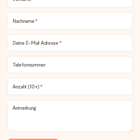
anbieten. Das Geschenk, das bestellt wird, wird als Paket oder
Päckchen versendet. Möchtest du wissen, ob es als Paket
oder Päckchen geliefert wird, kontaktiere bitte unseren
Nachname
Kundenservice.
Zahlung
Deine E-Mail Adresse
Wie kann ich meine Bestellung bezahlen?
Wir bieten die folgenden Zahlungsoptionen an: Vorauskasse
mit normaler Überweisung, Sofortüberweisung, Paypal,
Kreditkarte oder auf Rechnung über Klarna. Bei einer
Telefonnummer
manuellen Überweisung verlängert sich die Lieferzeit des
Geschenks jedoch um 3 Werktage.
Geschenk empfangen
Anzahl (10+)
Was, wenn das Geschenk meine Erwartungen nicht
erfüllt?
Sollte das Geschenk wider Erwarten deine Erwartungen nicht
Anmerkung
erfüllen, bitten wir dich, unseren Kundenservice zu
kontaktieren. Dort wird dir umgehend ein passender
Lösungsvorschlag unterbreitet.
Wird die Rechnung mit der Bestellung mitverschickt?