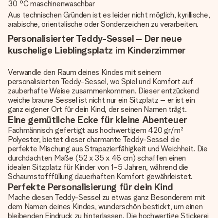
30 °C maschinenwaschbar
Aus technischen Gründen ist es leider nicht möglich, kyrillische,
arabische, orientalische oder Sonderzeichen zu verarbeiten.
Personalisierter Teddy-Sessel – Der neue
kuschelige Lieblingsplatz im Kinderzimmer
Verwandle den Raum deines Kindes mit seinem
personalisierten Teddy-Sessel, wo Spiel und Komfort auf
zauberhafte Weise zusammenkommen. Dieser entzückend
weiche braune Sessel ist nicht nur ein Sitzplatz – er ist ein
ganz eigener Ort für dein Kind, der seinen Namen trägt.
Eine gemütliche Ecke für kleine Abenteuer
Fachmännisch gefertigt aus hochwertigem 420 gr/m²
Polyester, bietet dieser charmante Teddy-Sessel die
perfekte Mischung aus Strapazierfähigkeit und Weichheit. Die
durchdachten Maße (52 x 35 x 46 cm) schaffen einen
idealen Sitzplatz für Kinder von 1-5 Jahren, während die
Schaumstofffüllung dauerhaften Komfort gewährleistet.
Perfekte Personalisierung für dein Kind
Mache diesen Teddy-Sessel zu etwas ganz Besonderem mit
dem Namen deines Kindes, wunderschön bestickt, um einen
bleibenden Eindruck zu hinterlassen. Die hochwertige Stickerei