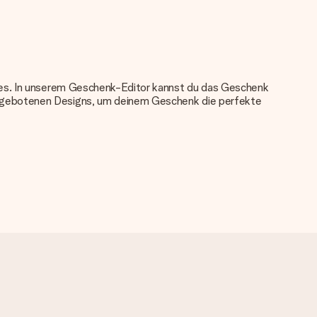
nkes. In unserem Geschenk-Editor kannst du das Geschenk
angebotenen Designs, um deinem Geschenk die perfekte
u verwenden. Wenn du dir nicht sicher bist, ob dein Bild die
das du bestellen möchtest. Unser Kundenservice kann dann die
tei verwenden? Kontaktiere bitte unseren Kundenservice, dort
re bitte unseren Kundenservice, dort wird dir gerne