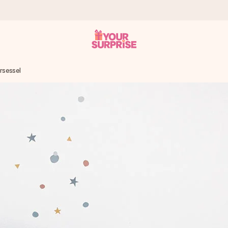
rsessel
tzschnell – damit du es genau zum richtigen Zeitpunkt überreichen 
i Google Reviews (Gesamtergebnis aller Länder, in die wir versen