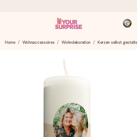
Heute bestellt, in 1 Werktag verschickt
Home
Wohnaccessoires
Wohndekoration
Kerzen selbst gestalt
Wir bereiten dein Geschenk sorgfältig vor und schicken es
blitzschnell – damit du es genau zum richtigen Zeitpunkt
überreichen kannst, wenn es am meisten zählt.
4,8 (basierend auf +15.000 Bewertungen)
Unsere Geschenke begeistern. Kunden bewerten uns mit
4,8 bei Google Reviews (Gesamtergebnis aller Länder, in
die wir versenden).
+49 39292 929695