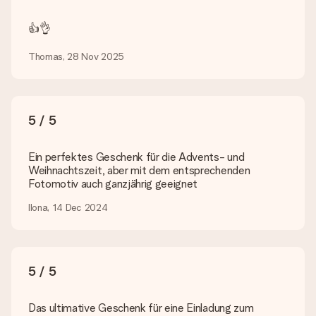
Suchst du ein spezielles Geschenk oder ein Geschenk in einer
bestimmten Farbe aber wirst auf unserer Seite nicht fündig?
👍👌
Kontaktiere bitte unseren Kundenservice, dort wird dir gerne
weitergeholfen!
Thomas, 28 Nov 2025
Wie füge ich eine Geschenkkarte hinzu? Was genau ist
die Geschenkkarte?
In unserem Warenkorb bieten wie die Option „Gratis
Geschenkkarte“ an. Klicke diese Option an, wenn du diese
5 / 5
Karte mitschicken möchtest. Auf diese Karte kannst du eine
persönliche Nachricht schreiben, sodass der Empfänger genau
weiß, von wem die Überraschung ist.
Ein perfektes Geschenk für die Advents- und
Weihnachtszeit, aber mit dem entsprechenden
Wird mein Geschenk in Geschenkpapier geliefert?
Fotomotiv auch ganzjährig geeignet
Derzeit bieten wir (noch) keinen Einpackservice. Aber unsere
Geschenke werden in einer fröhlichen Versandverpackung
Ilona, 14 Dec 2024
geliefert. Somit ist dein Geschenk automatisch zum
Verschenken bereit oder kann sofort an den Empfänger
geschickt werden.
5 / 5
Lieferzeit, Lieferoptionen und Versandkosten
Kann ich ein Lieferdatum wählen?
Das ultimative Geschenk für eine Einladung zum