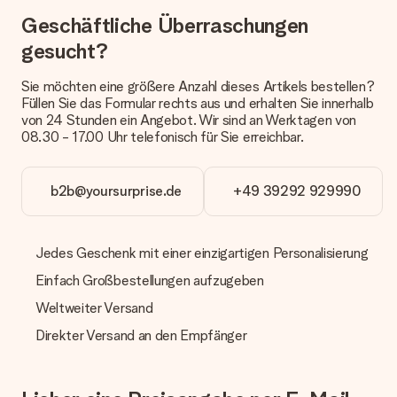
Geschäftliche Überraschungen
Welche Lieferoptionen stehen zur Verfügung?
gesucht?
Derzeit können wir (noch) keine verschiedenen Lieferoptionen
anbieten. Das Geschenk, das bestellt wird, wird als Paket oder
Päckchen versendet. Möchtest du wissen, ob es als Paket
Sie möchten eine größere Anzahl dieses Artikels bestellen?
oder Päckchen geliefert wird, kontaktiere bitte unseren
Füllen Sie das Formular rechts aus und erhalten Sie innerhalb
Kundenservice.
von 24 Stunden ein Angebot. Wir sind an Werktagen von
08.30 - 17.00 Uhr telefonisch für Sie erreichbar.
Zahlung
Wie kann ich meine Bestellung bezahlen?
b2b@yoursurprise.de
+49 39292 929990
Wir bieten die folgenden Zahlungsoptionen an: Vorauskasse
mit normaler Überweisung, Sofortüberweisung, Paypal,
Kreditkarte oder auf Rechnung über Klarna. Bei einer
manuellen Überweisung verlängert sich die Lieferzeit des
Jedes Geschenk mit einer einzigartigen Personalisierung
Geschenks jedoch um 3 Werktage.
Einfach Großbestellungen aufzugeben
Geschenk empfangen
Weltweiter Versand
Was, wenn das Geschenk meine Erwartungen nicht
Direkter Versand an den Empfänger
erfüllt?
Sollte das Geschenk wider Erwarten deine Erwartungen nicht
erfüllen, bitten wir dich, unseren Kundenservice zu
kontaktieren. Dort wird dir umgehend ein passender