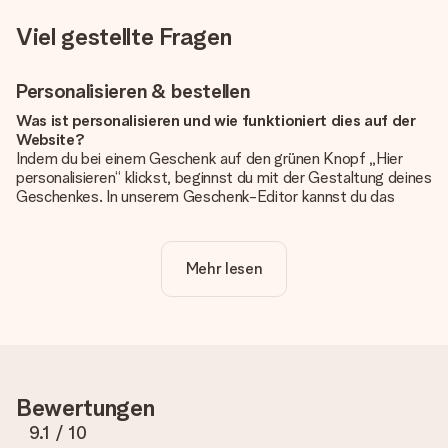
Viel gestellte Fragen
Personalisieren & bestellen
Was ist personalisieren und wie funktioniert dies auf der
Website?
Indem du bei einem Geschenk auf den grünen Knopf „Hier
personalisieren“ klickst, beginnst du mit der Gestaltung deines
Geschenkes. In unserem Geschenk-Editor kannst du das
Geschenk komplett nach Wunsch mit deinem eigenen Foto
und/oder Text gestalten. Wenn du möchtest, wählst du auch
noch eines unserer angebotenen Designs, um deinem
Mehr lesen
Geschenk die perfekte Ausstrahlung zu verleihen.
Ist die Personalisierung im Preis enthalten?
Der auf der Website angezeigte Preis ist inklusive der
Personalisierung. So ist und bleibt es übersichtlich!
Hat mein Foto die richtige Qualität?
Bewertungen
Wir möchten sicherstellen, dass du mit deinem Geschenk
rundum zufrieden bist. Deshalb ist es wichtig, qualitativ
9.1
/ 10
hochwertige Fotos zu verwenden. Wenn du dir nicht sicher