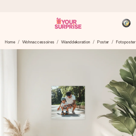
Heute bestellt, in 1 Werktag verschickt
Home
Wohnaccessoires
Wanddekoration
Poster
Fotoposter
Wir bereiten dein Geschenk sorgfältig vor und schicken es
blitzschnell – damit du es genau zum richtigen Zeitpunkt
überreichen kannst, wenn es am meisten zählt.
4,8 (basierend auf +15.000 Bewertungen)
Unsere Geschenke begeistern. Kunden bewerten uns mit
4,8 bei Google Reviews (Gesamtergebnis aller Länder, in
die wir versenden).
+49 39292 929695