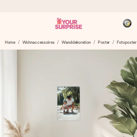
Heute bestellt, in 1 Werktag verschickt
Home
Wohnaccessoires
Wanddekoration
Poster
Fotoposter
Wir bereiten dein Geschenk sorgfältig vor und schicken es
blitzschnell – damit du es genau zum richtigen Zeitpunkt
überreichen kannst, wenn es am meisten zählt.
4,8 (basierend auf +15.000 Bewertungen)
Unsere Geschenke begeistern. Kunden bewerten uns mit
4,8 bei Google Reviews (Gesamtergebnis aller Länder, in
die wir versenden).
+49 39292 929695