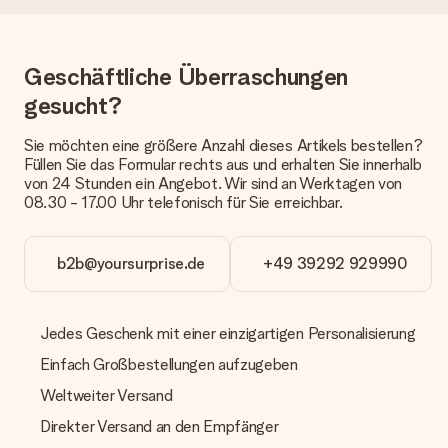
dem Geschenk vermeldet. Du kannst darauf vertrauen, dass
eine fristgerechte Lieferung durch unsere Lieferdienste
erfolgt.
Geschäftliche Überraschungen
Welche Lieferoptionen stehen zur Verfügung?
gesucht?
Derzeit können wir (noch) keine verschiedenen Lieferoptionen
anbieten. Das Geschenk, das bestellt wird, wird als Paket oder
Päckchen versendet. Möchtest du wissen, ob es als Paket
Sie möchten eine größere Anzahl dieses Artikels bestellen?
oder Päckchen geliefert wird, kontaktiere bitte unseren
Füllen Sie das Formular rechts aus und erhalten Sie innerhalb
Kundenservice.
von 24 Stunden ein Angebot. Wir sind an Werktagen von
08.30 - 17.00 Uhr telefonisch für Sie erreichbar.
Zahlung
Wie kann ich meine Bestellung bezahlen?
b2b@yoursurprise.de
+49 39292 929990
Wir bieten die folgenden Zahlungsoptionen an: Vorauskasse
mit normaler Überweisung, Sofortüberweisung, Paypal,
Kreditkarte oder auf Rechnung über Klarna. Bei einer
manuellen Überweisung verlängert sich die Lieferzeit des
Jedes Geschenk mit einer einzigartigen Personalisierung
Geschenks jedoch um 3 Werktage.
Einfach Großbestellungen aufzugeben
Geschenk empfangen
Weltweiter Versand
Was, wenn das Geschenk meine Erwartungen nicht
Direkter Versand an den Empfänger
erfüllt?