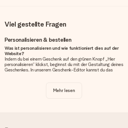
Viel gestellte Fragen
Personalisieren & bestellen
Was ist personalisieren und wie funktioniert dies auf der
Website?
Indem du bei einem Geschenk auf den grünen Knopf „Hier
personalisieren“ klickst, beginnst du mit der Gestaltung deines
Geschenkes. In unserem Geschenk-Editor kannst du das
Geschenk komplett nach Wunsch mit deinem eigenen Foto
und/oder Text gestalten. Wenn du möchtest, wählst du auch
noch eines unserer angebotenen Designs, um deinem
Mehr lesen
Geschenk die perfekte Ausstrahlung zu verleihen.
Ist die Personalisierung im Preis enthalten?
Der auf der Website angezeigte Preis ist inklusive der
Personalisierung. So ist und bleibt es übersichtlich!
Hat mein Foto die richtige Qualität?